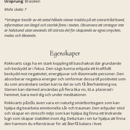
Ursprung
: Brasilien
Mohs skala: 7
*Strängar består av ett antal hålade stenar trädda på ett snöre/tråd/band,
information om längd och storlek finns i texten. Observera att strängar inte
är halsband utan används till största del för skapande av egna smycken,
malas och liknande.
Egenskaper
Rökkvarts sägs ha en stark koppling till baschakrat där grundande
och beskydd är i fokus. Den sägs kunna erbjuda ett kraftfullt
beskydd mot negativitet, energitjuvar och illasinnade personer. Den
absorberar negativa energier och omformar dessa till positivitet som
du som användare sedan kan ta del av och få återhämtning via.
Stenen kan därmed användas på flera lika vis, bl.a. placerad i
hemmet, bära med dig och under meditationer.
Rökkvarts påstås även vara en naturlig smärtborttagare som kan
hjälpa dig bearbeta emotionella sår och trauman. Den erbjuder stöd
och skapar en stressfri miljö som kan hjälpa dig finna ett lindrande
lugn som skapar stabilitet inom dig. Detta kan i sin tur hjälpa att finna
den harmoni du eftersträvar för att återfå balans i livet.