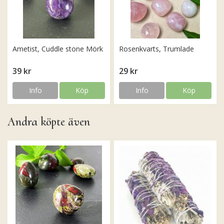
Ametist, Cuddle stone Mörk
Rosenkvarts, Trumlade
39 kr
29 kr
Info
Köp
Info
Köp
Andra köpte även