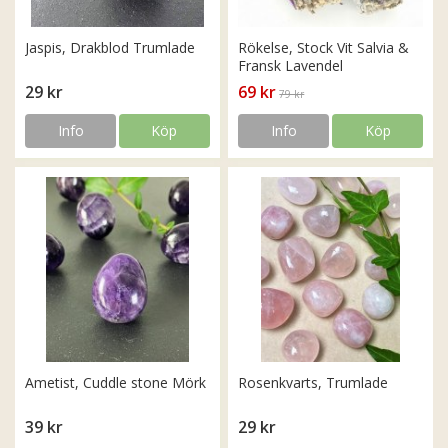
Jaspis, Drakblod Trumlade
Rökelse, Stock Vit Salvia &
Fransk Lavendel
29 kr
69 kr
79 kr
Info
Köp
Info
Köp
Ametist, Cuddle stone Mörk
Rosenkvarts, Trumlade
39 kr
29 kr