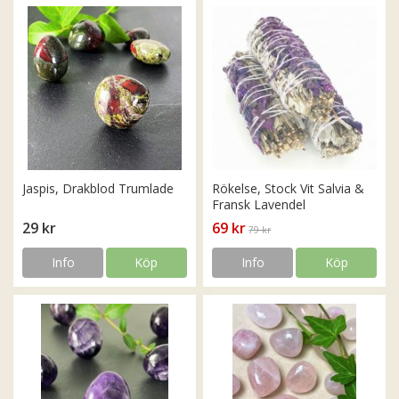
Jaspis, Drakblod Trumlade
Rökelse, Stock Vit Salvia &
Fransk Lavendel
29 kr
69 kr
79 kr
Info
Köp
Info
Köp