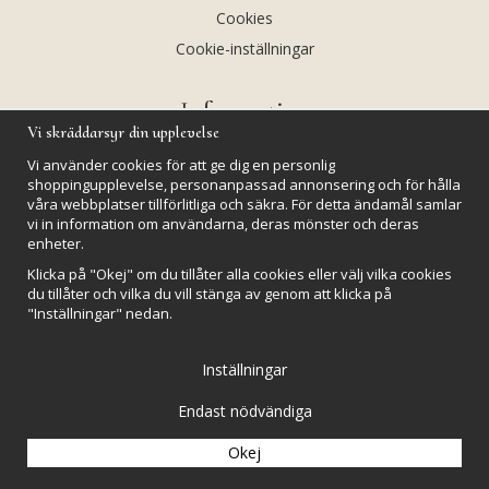
Cookies
Cookie-inställningar
Information
Vi skräddarsyr din upplevelse
Andekvarts AB
Vi använder cookies för att ge dig en personlig
Kalendarium
shoppingupplevelse, personanpassad annonsering och för hålla
våra webbplatser tillförlitliga och säkra. För detta ändamål samlar
Nyheter
vi in information om användarna, deras mönster och deras
Nyhetsbrev
enheter.
Kristaller och fairtrade
Klicka på "Okej" om du tillåter alla cookies eller välj vilka cookies
du tillåter och vilka du vill stänga av genom att klicka på
Rena & Ladda kristaller
"Inställningar" nedan.
GPSR
Inställningar
Endast nödvändiga
Okej