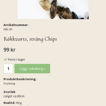
Artikelnummer:
rkk-ch
Rökkvarts, sträng Chips
99 kr
Finns i lager
Lägg i varukorg »
Produktbeskrivning:
Pris/sträng
Storlek
Längd: ca 80cm
Kvalité
: Hög