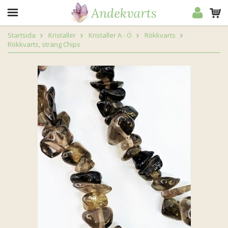
Startsida
Kristaller
Kristaller A - Ö
Rökkvarts
Rökkvarts, sträng Chips