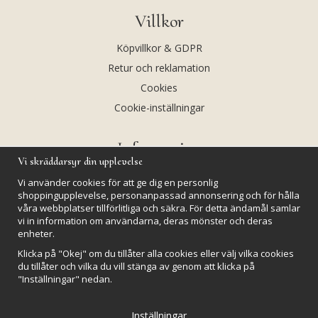
Villkor
Köpvillkor & GDPR
Retur och reklamation
Cookies
Cookie-inställningar
Information
Vi skräddarsyr din upplevelse
Andekvarts AB
Vi använder cookies för att ge dig en personlig
Kalendarium
shoppingupplevelse, personanpassad annonsering och för hålla
våra webbplatser tillförlitliga och säkra. För detta ändamål samlar
Nyheter
vi in information om användarna, deras mönster och deras
enheter.
Nyhetsbrev
Klicka på "Okej" om du tillåter alla cookies eller välj vilka cookies
Kristaller och fairtrade
du tillåter och vilka du vill stänga av genom att klicka på
Rena & Ladda kristaller
"Inställningar" nedan.
GPSR
Inställningar