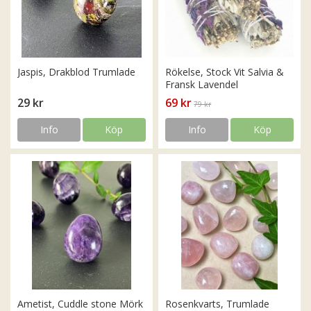
Jaspis, Drakblod Trumlade
Rökelse, Stock Vit Salvia &
Fransk Lavendel
29 kr
69 kr
79 kr
Info
Köp
Info
Köp
Ametist, Cuddle stone Mörk
Rosenkvarts, Trumlade