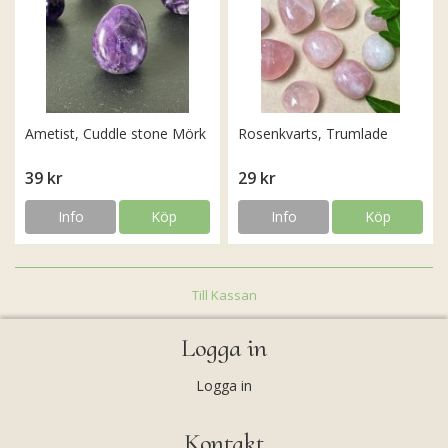
Ametist, Cuddle stone Mörk
Rosenkvarts, Trumlade
39 kr
29 kr
Info
Köp
Info
Köp
Till Kassan
Logga in
Logga in
Kontakt