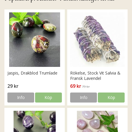
Jaspis, Drakblod Trumlade
Rökelse, Stock Vit Salvia &
Fransk Lavendel
29 kr
69 kr
79 kr
Info
Köp
Info
Köp