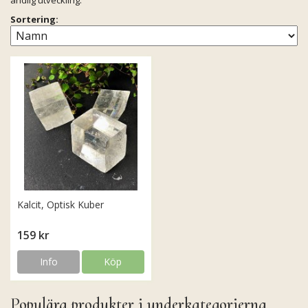
andlig utveckling.
Sortering:
Kalcit, Optisk Kuber
159 kr
Info
Köp
Populära produkter i underkategorierna