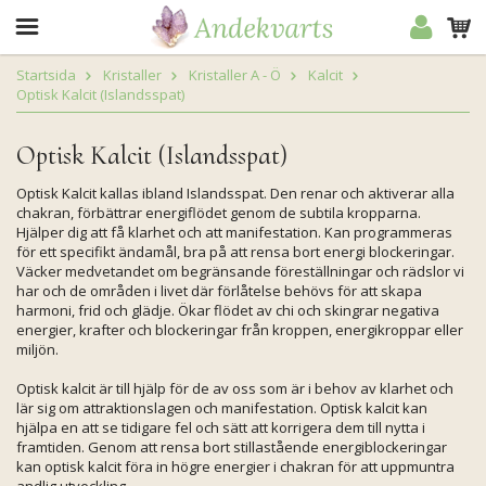
Startsida
Kristaller
Kristaller A - Ö
Kalcit
Optisk Kalcit (Islandsspat)
Optisk Kalcit (Islandsspat)
Optisk Kalcit kallas ibland Islandsspat. Den renar och aktiverar alla
chakran, förbättrar energiflödet genom de subtila kropparna.
Hjälper dig att få klarhet och att manifestation. Kan programmeras
för ett specifikt ändamål, bra på att rensa bort energi blockeringar.
Väcker medvetandet om begränsande föreställningar och rädslor vi
har och de områden i livet där förlåtelse behövs för att skapa
harmoni, frid och glädje. Ökar flödet av chi och skingrar negativa
energier, krafter och blockeringar från kroppen, energikroppar eller
miljön.
Optisk kalcit är till hjälp för de av oss som är i behov av klarhet och
lär sig om attraktionslagen och manifestation. Optisk kalcit kan
hjälpa en att se tidigare fel och sätt att korrigera dem till nytta i
framtiden. Genom att rensa bort stillastående energiblockeringar
kan optisk kalcit föra in högre energier i chakran för att uppmuntra