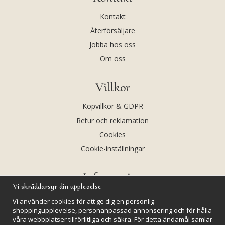
Kontakt
Återförsäljare
Jobba hos oss
Om oss
Villkor
Köpvillkor & GDPR
Retur och reklamation
Cookies
Cookie-inställningar
Information
Vi skräddarsyr din upplevelse
Andekvarts AB
Vi använder cookies för att ge dig en personlig
Kalendarium
shoppingupplevelse, personanpassad annonsering och för hålla
våra webbplatser tillförlitliga och säkra. För detta ändamål samlar
Nyheter