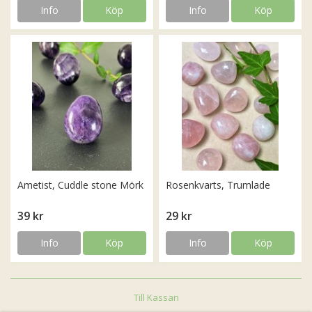
Info
Köp
Info
Köp
Ametist, Cuddle stone Mörk
Rosenkvarts, Trumlade
39 kr
29 kr
Info
Köp
Info
Köp
Till Kassan