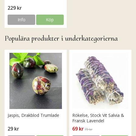
229 kr
Info
Köp
Populära produkter i underkategorierna
Jaspis, Drakblod Trumlade
Rökelse, Stock Vit Salvia &
Fransk Lavendel
29 kr
69 kr
79 kr