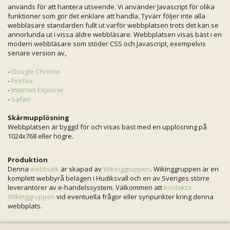
används för att hantera utseende. Vi använder Javascript för olika
funktioner som gör det enklare att handla. Tyvärr följer inte alla
webbläsare standarden fullt ut varför webbplatsen trots det kan se
annorlunda ut i vissa äldre webbläsare. Webbplatsen visas bäst i en
modern webbläsare som stöder CSS och Javascript, exempelvis
senare version av,
-
Google Chrome
-
Firefox
-
Internet Explorer
-
Safari
Skärmupplösning
Webbplatsen är byggd för och visas bäst med en upplösning på
1024x768 eller högre.
Produktion
Denna
webbutik
är skapad av
Wikinggruppen
. Wikinggruppen är en
komplett webbyrå belägen i Hudiksvall och en av Sveriges större
leverantörer av e-handelssystem. Välkommen att
kontakta
Wikinggruppen
vid eventuella frågor eller synpunkter kring denna
webbplats.