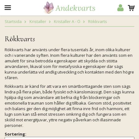
Startsida
Kristaller
Kristaller A - Ö
Rökkvarts
Rökkvarts
Rökkvarts har använts under flera tusentals år, inom olika kulturer
och i varierande syften. Inom flera kulturer har den använts som en
amulett för sina betrodda egenskaper att skydda och stötta
användaren, likaväl som för metafysiska egenskaper där sägs
kunna underlätta vid andlig utveckling och kontakten med den högre
sfären.
Rökkvarts är känd för att vara en smärtborttagande sten som sägs
lindra på flera plan, både fysiskt och känslomässigt. Den sägs kunna
hjälpa dig som användare att befria dig från blockeringar och
emotionella trauman som håller dig tillbaka. Genom stöd, positivitet
och balans ger den dig möjlighet att finna inre frid och harmoni, ett
lugn som kan stå emot stressen omkring dig och fungera som en
sköld mot energitjuvar, yttre negativ påverkan och illasinnade
personer.
Sortering: