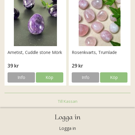
Ametist, Cuddle stone Mörk
Rosenkvarts, Trumlade
39 kr
29 kr
Info
Köp
Info
Köp
Till Kassan
Logga in
Logga in