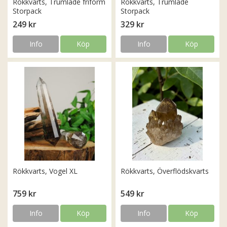
Rökkvarts, Trumlade friform
Rökkvarts, Trumlade
Storpack
Storpack
249 kr
329 kr
Info
Köp
Info
Köp
Rökkvarts, Vogel XL
Rökkvarts, Överflödskvarts
759 kr
549 kr
Info
Köp
Info
Köp