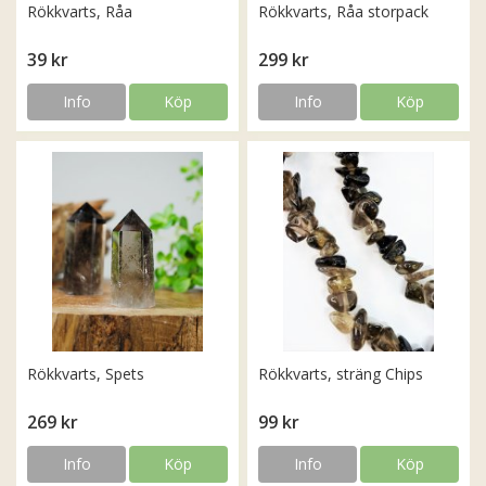
Rökkvarts, Råa
Rökkvarts, Råa storpack
39 kr
299 kr
Info
Köp
Info
Köp
Rökkvarts, Spets
Rökkvarts, sträng Chips
269 kr
99 kr
Info
Köp
Info
Köp