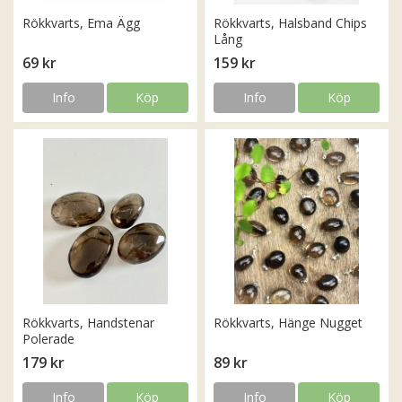
Rökkvarts, Ema Ägg
Rökkvarts, Halsband Chips
Lång
69 kr
159 kr
Info
Köp
Info
Köp
Rökkvarts, Handstenar
Rökkvarts, Hänge Nugget
Polerade
179 kr
89 kr
Info
Köp
Info
Köp