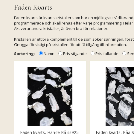
Faden Kvarts
Faden kvarts är kvarts kristaller som har en mjölkig vit trådliknan
programmerade och skall renas efter varje programmering. Helar hål 
Aktiverar andra kristaller, är även bra för relationer.
Kristallen är ett bra komplement till de som söker sanningen, förstä
Gnugga försiktigt på kristallen för att få tillgång till information.
Sortering:
Namn
Pris stigande
Pris fallande
Sen
Faden kvarts, Hänge Rå ss925
Faden kvarts, Råa 