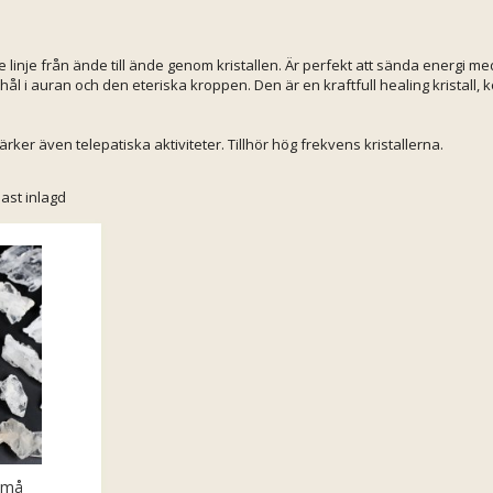
de linje från ände till ände genom kristallen. Är perfekt att sända energi 
i auran och den eteriska kroppen. Den är en kraftfull healing kristall, kopp
rker även telepatiska aktiviteter. Tillhör hög frekvens kristallerna.
ast inlagd
Små