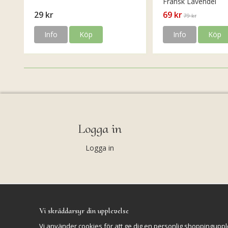
Fransk Lavendel
29 kr
69 kr
79 kr
Info
Köp
Info
Köp
Logga in
Logga in
Vi skräddarsyr din upplevelse
Vi använder cookies för att ge dig en personlig shoppinguppl