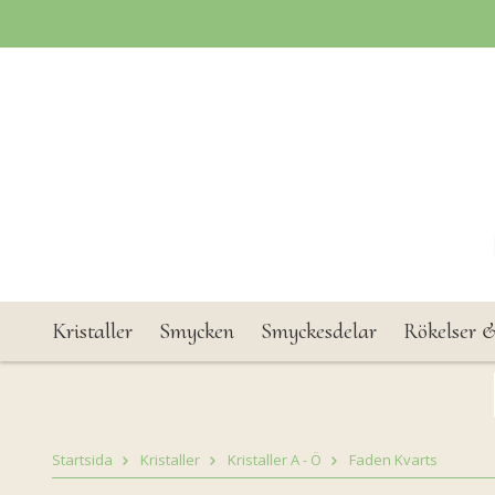
Kristaller
Smycken
Smyckesdelar
Rökelser &
Startsida
Kristaller
Kristaller A - Ö
Faden Kvarts