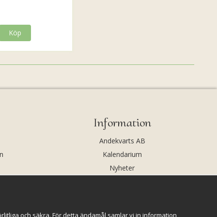
Köp
Information
Andekvarts AB
n
Kalendarium
Nyheter
Nyhetsbrev
Kristaller och fairtrade
Rena & Ladda kristaller
itliga och säkra. För detta ändamål samlar vi in information