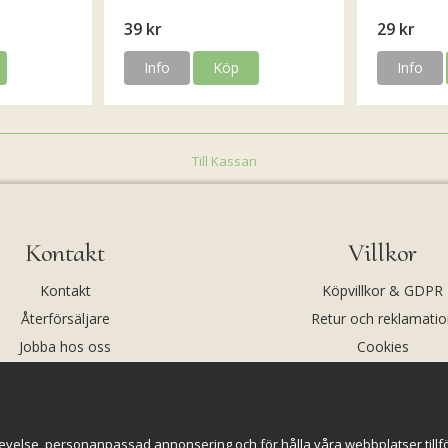
39 kr
29 kr
Info
Köp
Info
Till Kassan
Kontakt
Villkor
Kontakt
Köpvillkor & GDPR
Återförsäljare
Retur och reklamatio
Jobba hos oss
Cookies
Om oss
Cookie-inställningar
evelse, personanpassad annonsering och för hålla våra webbplatser tillförl