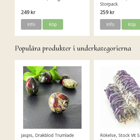
Storpack
249 kr
259 kr
Info
Köp
Info
Köp
Populära produkter i underkategorierna
Jaspis, Drakblod Trumlade
Rökelse, Stock Vit S