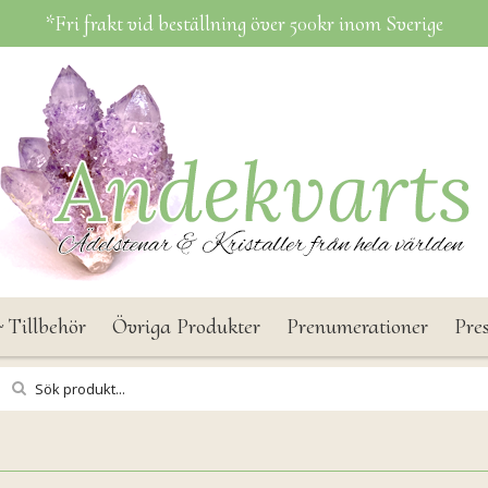
*Fri frakt vid beställning över 500kr inom Sverige
 Tillbehör
Övriga Produkter
Prenumerationer
Pre