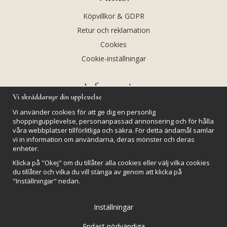
Köpvillkor & GDPR
Retur och reklamation
Cookies
Cookie-inställningar
Information
Vi skräddarsyr din upplevelse
Andekvarts AB
Vi använder cookies för att ge dig en personlig
Kalendarium
shoppingupplevelse, personanpassad annonsering och för hålla
våra webbplatser tillförlitliga och säkra. För detta ändamål samlar
Nyheter
vi in information om användarna, deras mönster och deras
enheter.
Nyhetsbrev
Klicka på "Okej" om du tillåter alla cookies eller välj vilka cookies
Kristaller och fairtrade
du tillåter och vilka du vill stänga av genom att klicka på
Rena & Ladda kristaller
"Inställningar" nedan.
GPSR
Inställningar
Endast nödvändiga