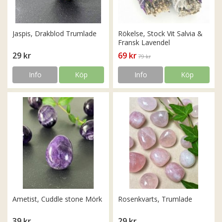
Jaspis, Drakblod Trumlade
Rökelse, Stock Vit Salvia &
Fransk Lavendel
29 kr
69 kr
79 kr
Info
Köp
Info
Köp
Ametist, Cuddle stone Mörk
Rosenkvarts, Trumlade
39 kr
29 kr