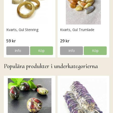
Kvarts, Gul Stenring
Kvarts, Gul Trumlade
59 kr
29 kr
Info
Köp
Info
Köp
Populära produkter i underkategorierna