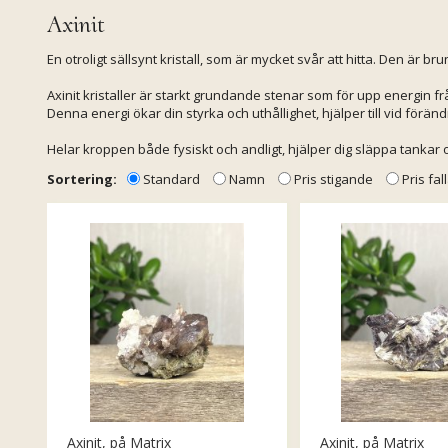
Axinit
En otroligt sällsynt kristall, som är mycket svår att hitta. Den är br
Axinit kristaller är starkt grundande stenar som för upp energin fr
Denna energi ökar din styrka och uthållighet, hjälper till vid förändr
Helar kroppen både fysiskt och andligt, hjälper dig släppa tankar o
Sortering:
Standard
Namn
Pris stigande
Pris fa
Axinit, på Matrix
Axinit, på Matrix