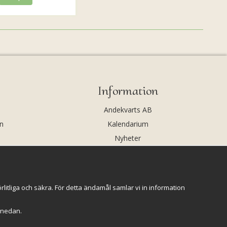
Information
Andekvarts AB
n
Kalendarium
Nyheter
Nyhetsbrev
Kristaller och fairtrade
Rena & Ladda kristaller
itliga och säkra. För detta ändamål samlar vi in information
GPSR
r" nedan.