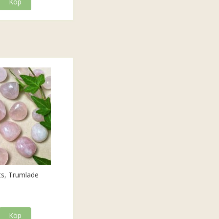
Köp
ts, Trumlade
Köp