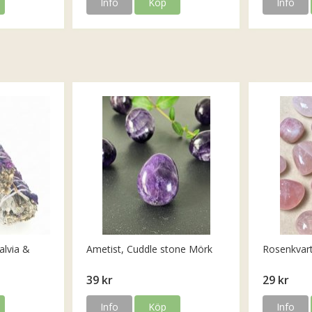
Info
Köp
Info
alvia &
Ametist, Cuddle stone Mörk
Rosenkvar
39 kr
29 kr
Info
Köp
Info