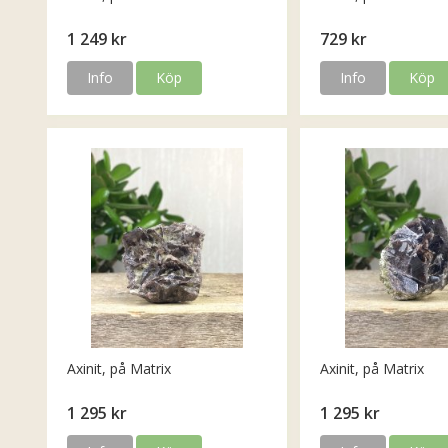
1 249 kr
729 kr
Info
Köp
Info
Köp
Axinit, på Matrix
Axinit, på Matrix
1 295 kr
1 295 kr