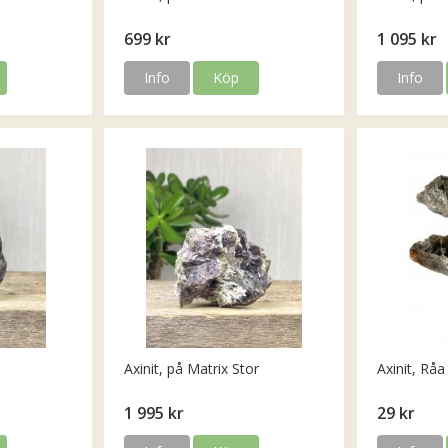
699 kr
1 095 kr
Info
Köp
Info
Axinit, på Matrix Stor
Axinit, Råa 
1 995 kr
29 kr