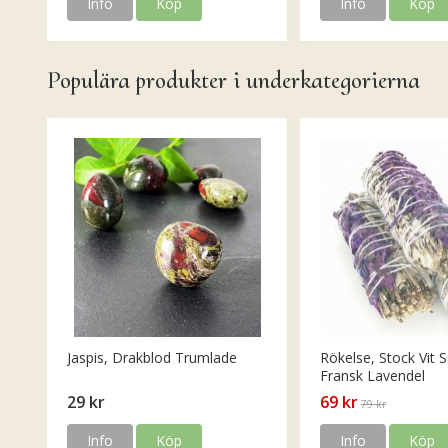
Info
Köp
Info
Köp
Populära produkter i underkategorierna
Jaspis, Drakblod Trumlade
Rökelse, Stock Vit S
Fransk Lavendel
29 kr
69 kr
79 kr
Info
Köp
Info
Köp