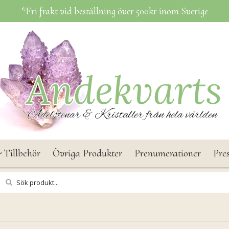
*Fri frakt vid beställning över 500kr inom Sverige
 Tillbehör
Övriga Produkter
Prenumerationer
Pre