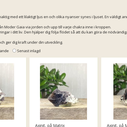
unaktig med ett lilaktigt ljus en och olika nyanser synes i ljuset. En väldigt 
ån Moder Gaia via jorden och upp till varje chakra inne i kroppen.
ingar i ditt liv. Den hjälper dig följa flödet så att du kan göra de nödvändiga
ch ger dig kraft under din utveckling.
llande
Senast inlagd
Axinit, på Matrix
Axinit, på 