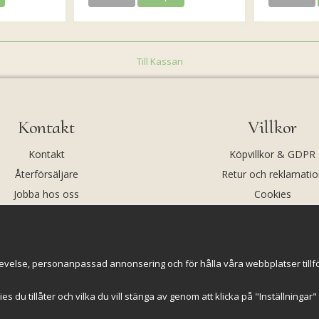
Till Kassan
Kontakt
Villkor
Kontakt
Köpvillkor & GDPR
Återförsäljare
Retur och reklamatio
Jobba hos oss
Cookies
Om oss
Cookie-inställningar
evelse, personanpassad annonsering och för hålla våra webbplatser tillförl
kies du tillåter och vilka du vill stänga av genom att klicka på "Inställninga