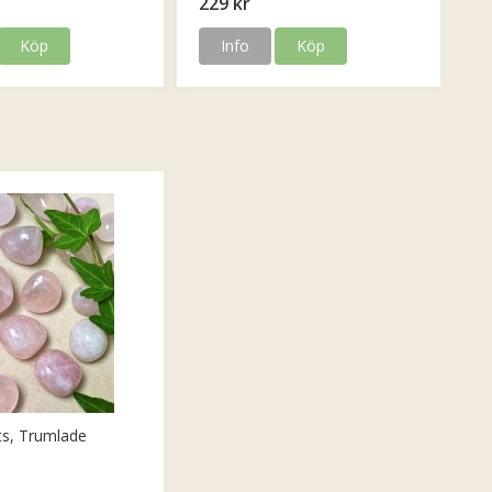
229 kr
Köp
Info
Köp
ts, Trumlade