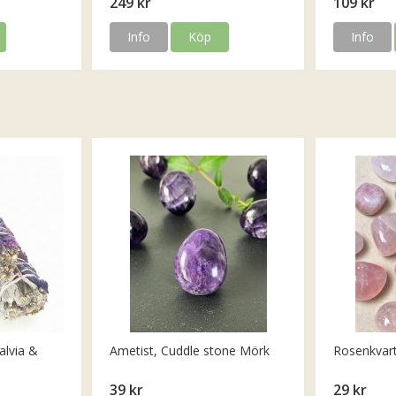
249 kr
109 kr
Info
Köp
Info
alvia &
Ametist, Cuddle stone Mörk
Rosenkvar
39 kr
29 kr