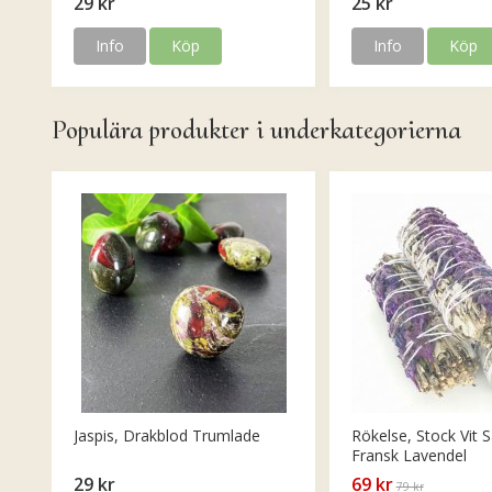
29 kr
25 kr
Info
Köp
Info
Köp
Populära produkter i underkategorierna
Jaspis, Drakblod Trumlade
Rökelse, Stock Vit S
Fransk Lavendel
29 kr
69 kr
79 kr