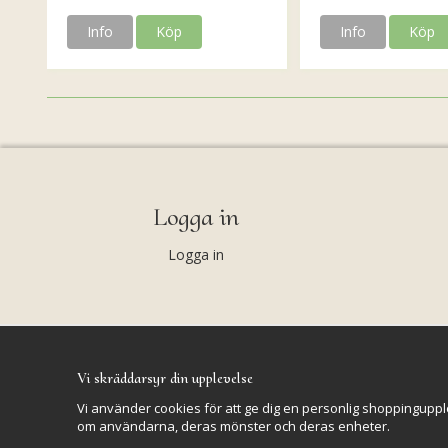
Info
Köp
Info
Köp
Logga in
Logga in
Vi skräddarsyr din upplevelse
Vi använder cookies för att ge dig en personlig shoppinguppl
om användarna, deras mönster och deras enheter.