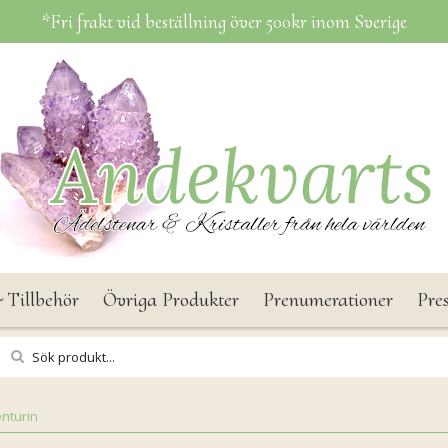
*Fri frakt vid beställning över 500kr inom Sverige
 Tillbehör
Övriga Produkter
Prenumerationer
Pre
nturin