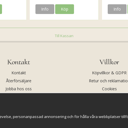
Info
Köp
Info
Till Kassan
Kontakt
Villkor
Kontakt
Köpvillkor & GDPR
Återförsäljare
Retur och reklamatio
Jobba hos oss
Cookies
Om oss
Cookie-inställningar
evelse, personanpassad annonsering och för hålla våra webbplatser tillförl