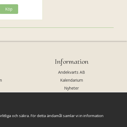
Köp
Information
Andekvarts AB
n
Kalendarium
Nyheter
Nyhetsbrev
Kristaller och fairtrade
Rena & Ladda kristaller
itliga och säkra. För detta ändamål samlar vi in information
GPSR