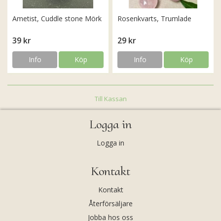
Ametist, Cuddle stone Mörk
Rosenkvarts, Trumlade
39 kr
29 kr
Info
Köp
Info
Köp
Till Kassan
Logga in
Logga in
Kontakt
Kontakt
Återförsäljare
Jobba hos oss