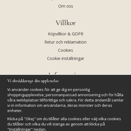
Om oss
Villkor
Köpvillkor & GDPR
Retur och reklamation
Cookies
Cookie-inställningar
Information
Vi skräddarsyr din upplevelse
Andekvarts AB
Vi använder cookies för att ge dig en personlig
Kalendarium
shoppingupplevelse, personanpassad annonsering och för hålla
våra webbplatser tillförlitliga och säkra. För detta ändamål samlar
Nyheter
vi in information om användarna, deras mönster och deras
enheter.
Nyhetsbrev
Klicka på "Okej" om du tillåter alla cookies eller välj vilka cookies
Kristaller och fairtrade
du tillåter och vilka du vill stänga av genom att klicka på
Rena & Ladda kristaller
"Inställningar" nedan.