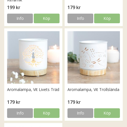
199 kr
179 kr
Info
Köp
Info
Köp
Aromalampa, Vit Livets Träd
Aromalampa, Vit Trollslända
179 kr
179 kr
Info
Köp
Info
Köp