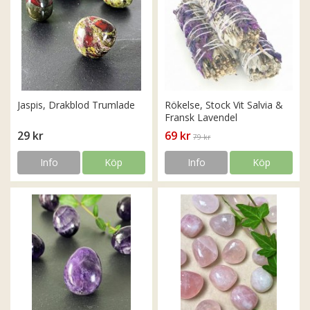
Jaspis, Drakblod Trumlade
Rökelse, Stock Vit Salvia &
Fransk Lavendel
29 kr
69 kr
79 kr
Info
Köp
Info
Köp