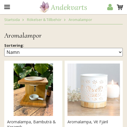
Startsida
Rökelser & Tillbehör
Aromalampor
Aromalampor
Sortering:
Aromalampa, Bambuträ &
Aromalampa, Vit Fjäril
Keramik