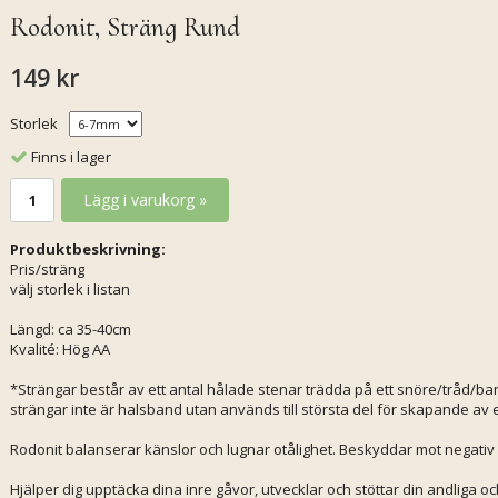
Rodonit, Sträng Rund
149 kr
Storlek
Finns i lager
Lägg i varukorg »
Produktbeskrivning:
Pris/sträng
välj storlek i listan
Längd: ca 35-40cm
Kvalité: Hög AA
*Strängar består av ett antal hålade stenar trädda på ett snöre/tråd/ban
strängar inte är halsband utan används till största del för skapande av
Rodonit balanserar känslor och lugnar otålighet. Beskyddar mot negativ ene
Hjälper dig upptäcka dina inre gåvor, utvecklar och stöttar din andliga o