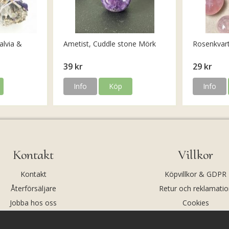
alvia &
Ametist, Cuddle stone Mörk
Rosenkvar
39 kr
29 kr
Info
Köp
Info
Kontakt
Villkor
Kontakt
Köpvillkor & GDPR
Återförsäljare
Retur och reklamatio
Jobba hos oss
Cookies
Om oss
Cookie-inställningar