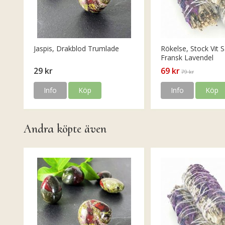
Jaspis, Drakblod Trumlade
Rökelse, Stock Vit S
Fransk Lavendel
29 kr
69 kr
79 kr
Info
Köp
Info
Köp
Andra köpte även