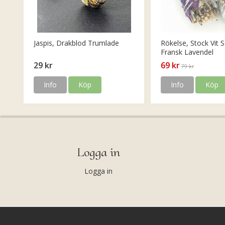
Jaspis, Drakblod Trumlade
Rökelse, Stock Vit S
Fransk Lavendel
29 kr
69 kr
79 kr
Info
Köp
Info
Köp
Logga in
Logga in