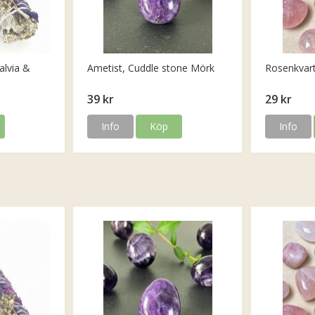
alvia &
Ametist, Cuddle stone Mörk
Rosenkvar
39 kr
29 kr
Info
Köp
Info