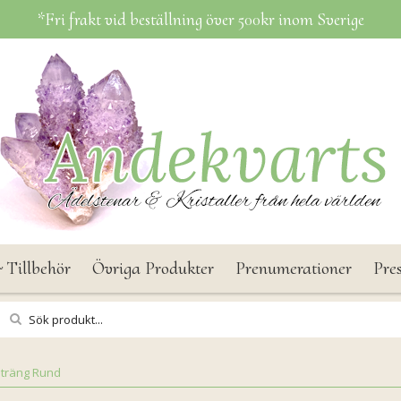
*Fri frakt vid beställning över 500kr inom Sverige
 Tillbehör
Övriga Produkter
Prenumerationer
Pre
Sträng Rund