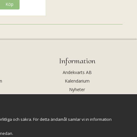
Köp
Information
Andekvarts AB
n
Kalendarium
Nyheter
Nyhetsbrev
Kristaller och fairtrade
Rena & Ladda kristaller
itliga och säkra. För detta ändamål samlar vi in information
GPSR
r" nedan.