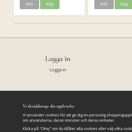
Info
Köp
Info
Köp
Logga in
Logga in
Vi skräddarsyr din upplevelse
Vi använder cookies för att ge dig en personlig shoppinguppl
om användarna, deras mönster och deras enheter.
Klicka på "Okej" om du tillåter alla cookies eller välj vilka coo