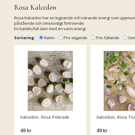
Rosa Kalcedon
Rosa Kalcedon har en lugnande och närande energi som uppmuntrar
påstående och ömsesidigt förtroende.
En kärleksfull sten med en varm energi.
Sortering:
Namn
Pris stigande
Pris fallande
Sen
Kalcedon, Rosa Polerade
Kalcedon, Rosa Tr
49 kr
49 kr