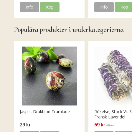
Info
Köp
Info
Köp
Populära produkter i underkategorierna
Jaspis, Drakblod Trumlade
Rökelse, Stock Vit S
Fransk Lavendel
29 kr
69 kr
79 kr