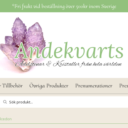
*Fri frakt vid beställning över 500kr inom Sverige
 Tillbehör
Övriga Produkter
Prenumerationer
Pre
lcedon