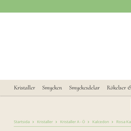
Kristaller
Smycken
Smyckesdelar
Rökelser &
Startsida
Kristaller
Kristaller A - Ö
Kalcedon
Rosa Ka