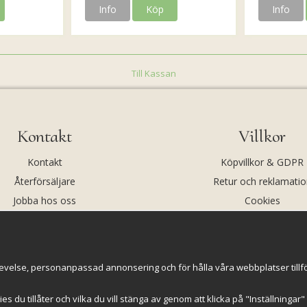
Info
Köp
Info
Till Kassan
Kontakt
Villkor
Kontakt
Köpvillkor & GDPR
Återförsäljare
Retur och reklamatio
Jobba hos oss
Cookies
Om oss
Cookie-inställningar
evelse, personanpassad annonsering och för hålla våra webbplatser tillförl
kies du tillåter och vilka du vill stänga av genom att klicka på "Inställninga