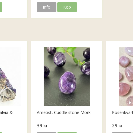
Info
Köp
alvia &
Ametist, Cuddle stone Mörk
Rosenkvar
39 kr
29 kr