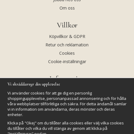
Om oss
Villkor
Köpvillkor & GDPR
Retur och reklamation
Cookies
Cookie-inställningar
Information
Vi skräddarsyr din upplevelse
Andekvarts AB
Vi använder cookies för att ge dig en personlig
Kalendarium
shoppingupplevelse, personanpassad annonsering och för hålla
våra webbplatser tillförlitliga och säkra. För detta ändamål samlar
Nyheter
vi in information om användarna, deras mönster och deras
enheter.
Nyhetsbrev
Klicka på "Okej" om du tillåter alla cookies eller välj vilka cookies
Kristaller och fairtrade
du tillåter och vilka du vill stänga av genom att klicka på
Rena & Ladda kristaller
"Inställningar" nedan.