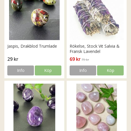
Jaspis, Drakblod Trumlade
Rökelse, Stock Vit Salvia &
Fransk Lavendel
29 kr
69 kr
79 kr
Info
Köp
Info
Köp