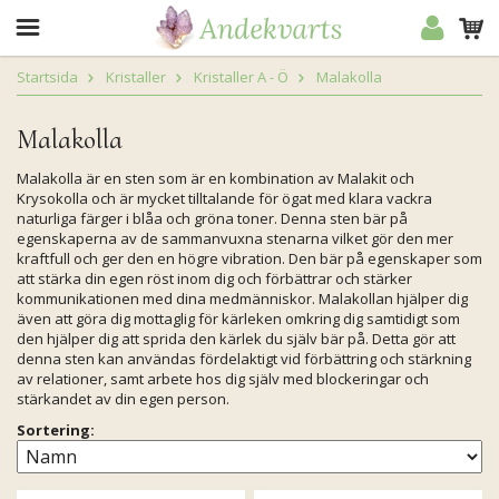
Startsida
Kristaller
Kristaller A - Ö
Malakolla
Malakolla
Malakolla är en sten som är en kombination av Malakit och
Krysokolla och är mycket tilltalande för ögat med klara vackra
naturliga färger i blåa och gröna toner. Denna sten bär på
egenskaperna av de sammanvuxna stenarna vilket gör den mer
kraftfull och ger den en högre vibration. Den bär på egenskaper som
att stärka din egen röst inom dig och förbättrar och stärker
kommunikationen med dina medmänniskor. Malakollan hjälper dig
även att göra dig mottaglig för kärleken omkring dig samtidigt som
den hjälper dig att sprida den kärlek du själv bär på. Detta gör att
denna sten kan användas fördelaktigt vid förbättring och stärkning
av relationer, samt arbete hos dig själv med blockeringar och
stärkandet av din egen person.
Sortering: