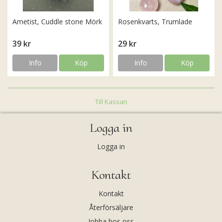
Ametist, Cuddle stone Mörk
Rosenkvarts, Trumlade
39 kr
29 kr
Info
Köp
Info
Köp
Till Kassan
Logga in
Logga in
Kontakt
Kontakt
Återförsäljare
Jobba hos oss