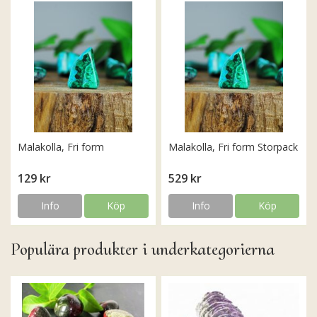
Malakolla, Fri form
Malakolla, Fri form Storpack
129 kr
529 kr
Info
Köp
Info
Köp
Populära produkter i underkategorierna