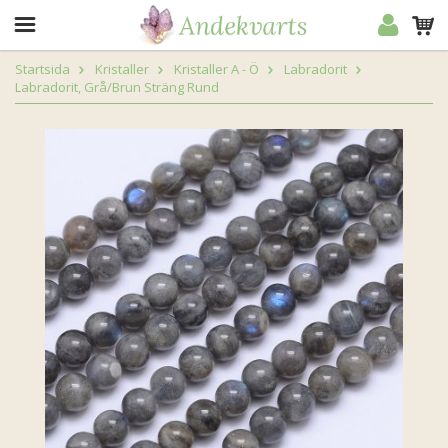
Startsida
Kristaller
Kristaller A - Ö
Labradorit
Labradorit, Grå/Brun Sträng Rund