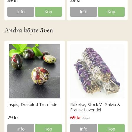
39 kr
29 kr
Info
Köp
Info
Köp
Andra köpte även
Jaspis, Drakblod Trumlade
Rökelse, Stock Vit Salvia &
Fransk Lavendel
29 kr
69 kr
79 kr
Info
Köp
Info
Köp