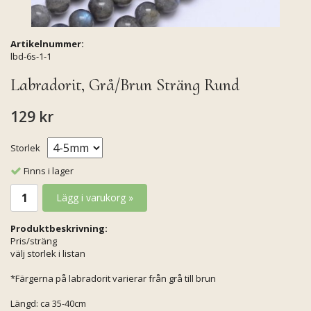
Artikelnummer:
lbd-6s-1-1
Labradorit, Grå/Brun Sträng Rund
129 kr
Storlek
Finns i lager
Lägg i varukorg »
Produktbeskrivning:
Pris/sträng
välj storlek i listan
*Färgerna på labradorit varierar från grå till brun
Längd: ca 35-40cm