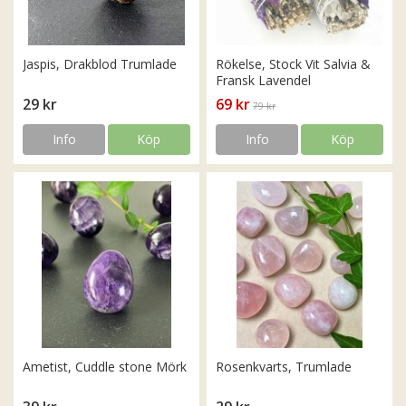
Jaspis, Drakblod Trumlade
Rökelse, Stock Vit Salvia &
Fransk Lavendel
29 kr
69 kr
79 kr
Info
Köp
Info
Köp
Ametist, Cuddle stone Mörk
Rosenkvarts, Trumlade