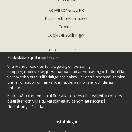
Köpvillkor & GDPR
Retur och reklamation
Cookies
Cookie-inställningar
Information
Vi skräddarsyr din upplevelse
Andekvarts AB
Vi använder cookies för att ge dig en personlig
Kalendarium
shoppingupplevelse, personanpassad annonsering och för hålla
våra webbplatser tillförlitliga och säkra. För detta ändamål samlar
Nyheter
vi in information om användarna, deras mönster och deras
enheter.
Nyhetsbrev
Klicka på "Okej" om du tillåter alla cookies eller välj vilka cookies
Kristaller och fairtrade
du tillåter och vilka du vill stänga av genom att klicka på
Rena & Ladda kristaller
"Inställningar" nedan.
GPSR
Inställningar