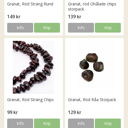
Granat, Röd Sträng Rund
Granat, röd Ohålade chips
storpack
149 kr
139 kr
Info
Köp
Info
Köp
Granat, Röd Sträng Chips
Granat, Röd Råa Storpack
99 kr
129 kr
Info
Köp
Info
Köp