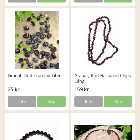
Granat, Röd Trumlad Liten
Granat, Röd Halsband Chips
Lång
25 kr
159 kr
Info
Köp
Info
Köp