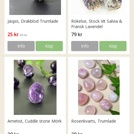
Jaspis, Drakblod Trumlade
Rökelse, Stock Vit Salvia &
Fransk Lavendel
25 kr
79 kr
29 kr
Info
Köp
Info
Köp
Ametist, Cuddle stone Mörk
Rosenkvarts, Trumlade