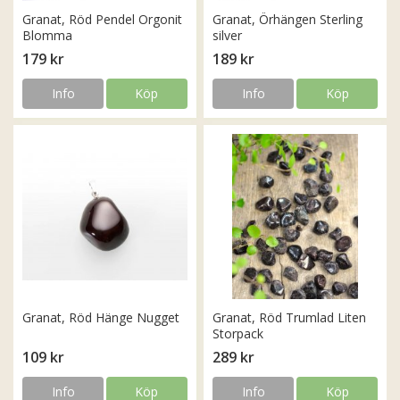
Granat, Röd Pendel Orgonit
Granat, Örhängen Sterling
Blomma
silver
179 kr
189 kr
Info
Köp
Info
Köp
Granat, Röd Hänge Nugget
Granat, Röd Trumlad Liten
Storpack
109 kr
289 kr
Info
Köp
Info
Köp