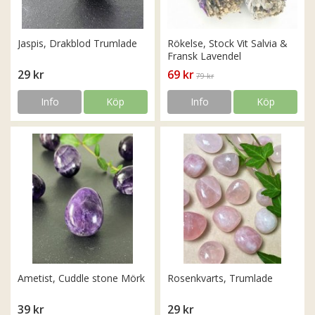
Jaspis, Drakblod Trumlade
Rökelse, Stock Vit Salvia &
Fransk Lavendel
29 kr
69 kr
79 kr
Info
Köp
Info
Köp
Ametist, Cuddle stone Mörk
Rosenkvarts, Trumlade
39 kr
29 kr