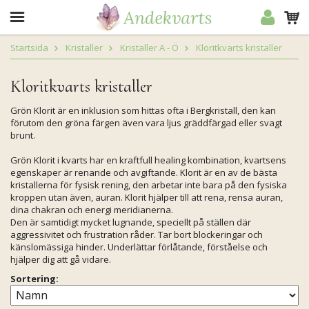
Startsida
Kristaller
Kristaller A - Ö
Kloritkvarts kristaller
Kloritkvarts kristaller
Grön Klorit är en inklusion som hittas ofta i Bergkristall, den kan
förutom den gröna färgen även vara ljus gräddfärgad eller svagt
brunt.
Grön Klorit i kvarts har en kraftfull healing kombination, kvartsens
egenskaper är renande och avgiftande. Klorit är en av de bästa
kristallerna för fysisk rening, den arbetar inte bara på den fysiska
kroppen utan även, auran. Klorit hjälper till att rena, rensa auran,
dina chakran och energi meridianerna.
Den är samtidigt mycket lugnande, speciellt på ställen där
aggressivitet och frustration råder. Tar bort blockeringar och
känslomässiga hinder. Underlättar förlåtande, förståelse och
hjälper dig att gå vidare.
Sortering: