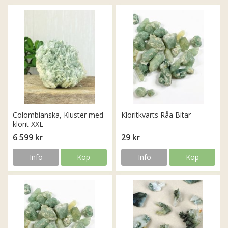
Colombianska, Kluster med
Kloritkvarts Råa Bitar
klorit XXL
6 599 kr
29 kr
Info
Köp
Info
Köp