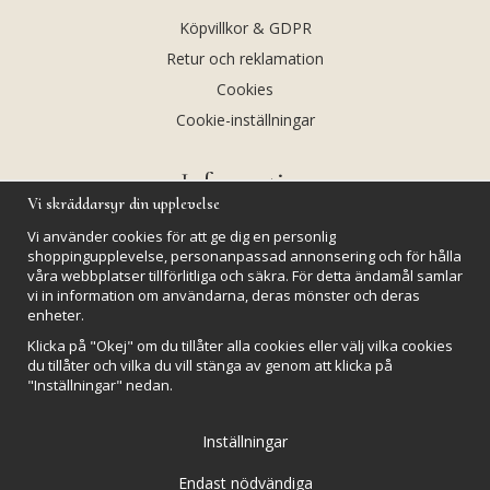
Köpvillkor & GDPR
Retur och reklamation
Cookies
Cookie-inställningar
Information
Vi skräddarsyr din upplevelse
Andekvarts AB
Vi använder cookies för att ge dig en personlig
Kalendarium
shoppingupplevelse, personanpassad annonsering och för hålla
våra webbplatser tillförlitliga och säkra. För detta ändamål samlar
Nyheter
vi in information om användarna, deras mönster och deras
Nyhetsbrev
enheter.
Kristaller och fairtrade
Klicka på "Okej" om du tillåter alla cookies eller välj vilka cookies
du tillåter och vilka du vill stänga av genom att klicka på
Rena & Ladda kristaller
"Inställningar" nedan.
GPSR
Inställningar
Endast nödvändiga