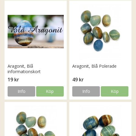
Aragonit, Blå
Aragonit, Blå Polerade
informationskort
19 kr
49 kr
Info
Köp
Info
Köp