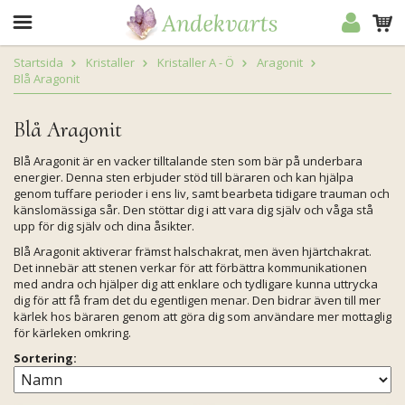
Startsida
Kristaller
Kristaller A - Ö
Aragonit
Blå Aragonit
Blå Aragonit
Blå Aragonit är en vacker tilltalande sten som bär på underbara
energier. Denna sten erbjuder stöd till bäraren och kan hjälpa
genom tuffare perioder i ens liv, samt bearbeta tidigare trauman och
känslomässiga sår. Den stöttar dig i att vara dig själv och våga stå
upp för dig själv och dina åsikter.
Blå Aragonit aktiverar främst halschakrat, men även hjärtchakrat.
Det innebär att stenen verkar för att förbättra kommunikationen
med andra och hjälper dig att enklare och tydligare kunna uttrycka
dig för att få fram det du egentligen menar. Den bidrar även till mer
kärlek hos bäraren genom att göra dig som användare mer mottaglig
för kärleken omkring.
Sortering: