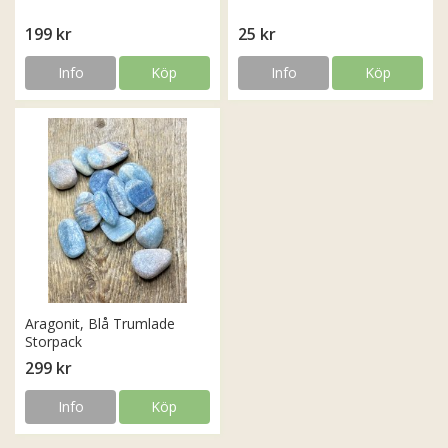
199 kr
25 kr
Info
Köp
Info
Köp
Aragonit, Blå Trumlade
Storpack
299 kr
Info
Köp