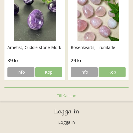
Ametist, Cuddle stone Mörk
Rosenkvarts, Trumlade
39 kr
29 kr
Info
Köp
Info
Köp
Till Kassan
Logga in
Logga in