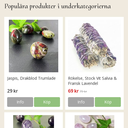
Populära produkter i underkategorierna
Jaspis, Drakblod Trumlade
Rökelse, Stock Vit Salvia &
Fransk Lavendel
29 kr
69 kr
79 kr
Info
Köp
Info
Köp