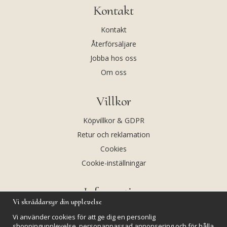
Kontakt
Kontakt
Återförsäljare
Jobba hos oss
Om oss
Villkor
Köpvillkor & GDPR
Retur och reklamation
Cookies
Cookie-inställningar
Information
Vi skräddarsyr din upplevelse
Andekvarts AB
Vi använder cookies för att ge dig en personlig
Kalendarium
shoppingupplevelse, personanpassad annonsering och för hålla