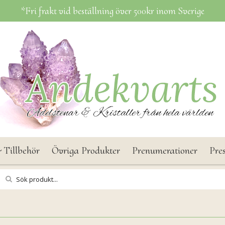
*Fri frakt vid beställning över 500kr inom Sverige
 Tillbehör
Övriga Produkter
Prenumerationer
Pre