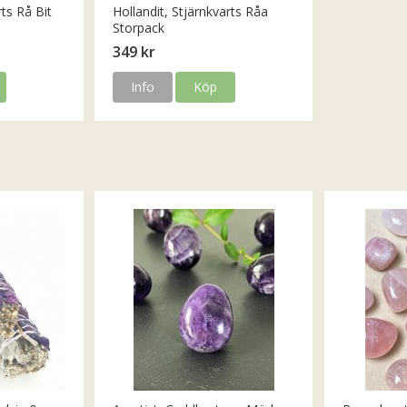
rts Rå Bit
Hollandit, Stjärnkvarts Råa
Storpack
349 kr
Info
Köp