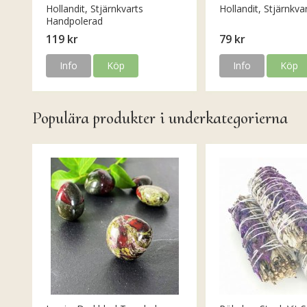
Hollandit, Stjärnkvarts
Hollandit, Stjärnkva
Handpolerad
119 kr
79 kr
Info
Köp
Info
Köp
Populära produkter i underkategorierna