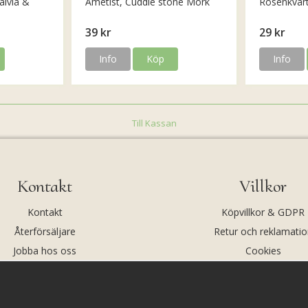
alvia &
Ametist, Cuddle stone Mörk
Rosenkvar
39 kr
29 kr
Info
Köp
Info
Till Kassan
Kontakt
Villkor
Kontakt
Köpvillkor & GDPR
Återförsäljare
Retur och reklamatio
Jobba hos oss
Cookies
Om oss
Cookie-inställningar