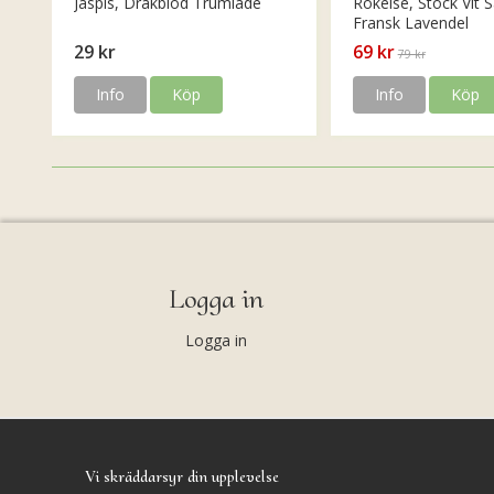
Jaspis, Drakblod Trumlade
Rökelse, Stock Vit S
Fransk Lavendel
29 kr
69 kr
79 kr
Info
Köp
Info
Köp
Logga in
Logga in
Vi skräddarsyr din upplevelse