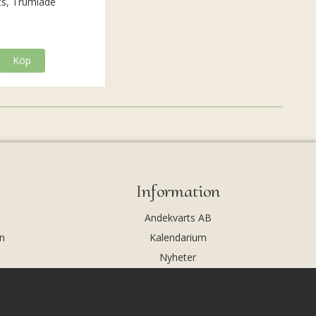
ts, Trumlade
Köp
Information
Andekvarts AB
n
Kalendarium
Nyheter
Nyhetsbrev
Kristaller och fairtrade