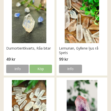
Dumortieritkvarts, Råa bitar
Lemurian, Gyllene ljus rå
Spets
49 kr
99 kr
Info
Köp
Info