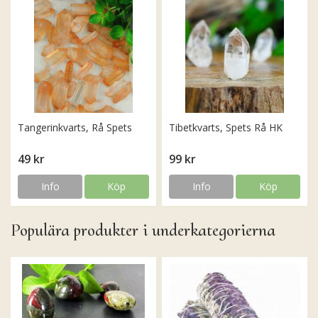
Tangerinkvarts, Rå Spets
Tibetkvarts, Spets Rå HK
49 kr
99 kr
Info
Köp
Info
Köp
Populära produkter i underkategorierna