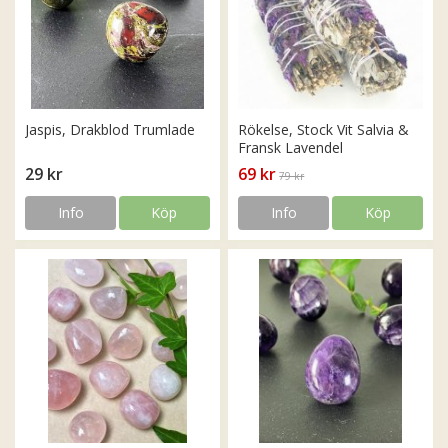
Jaspis, Drakblod Trumlade
Rökelse, Stock Vit Salvia &
Fransk Lavendel
29 kr
69 kr
79 kr
Info
Köp
Info
Köp