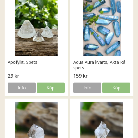
Apofyllit, Spets
Aqua Aura kvarts, Äkta Rå
spets
29 kr
159 kr
Info
Köp
Info
Köp