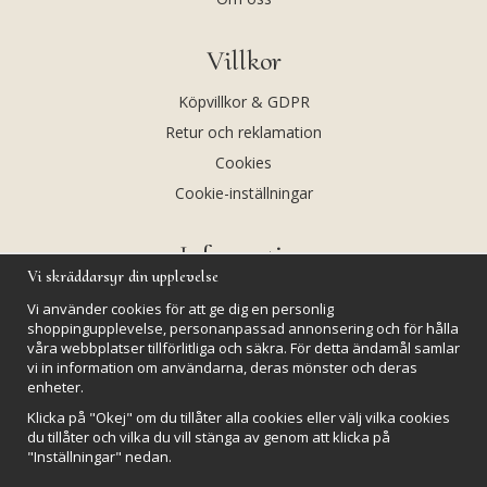
Villkor
Köpvillkor & GDPR
Retur och reklamation
Cookies
Cookie-inställningar
Information
Vi skräddarsyr din upplevelse
Andekvarts AB
Vi använder cookies för att ge dig en personlig
Kalendarium
shoppingupplevelse, personanpassad annonsering och för hålla
våra webbplatser tillförlitliga och säkra. För detta ändamål samlar
Nyheter
vi in information om användarna, deras mönster och deras
Nyhetsbrev
enheter.
Kristaller och fairtrade
Klicka på "Okej" om du tillåter alla cookies eller välj vilka cookies
du tillåter och vilka du vill stänga av genom att klicka på
Rena & Ladda kristaller
"Inställningar" nedan.
GPSR