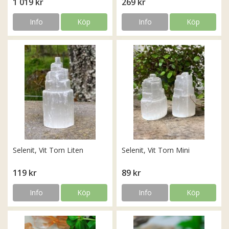
1 019 kr
269 kr
Info
Köp
Info
Köp
Selenit, Vit Torn Liten
Selenit, Vit Torn Mini
119 kr
89 kr
Info
Köp
Info
Köp