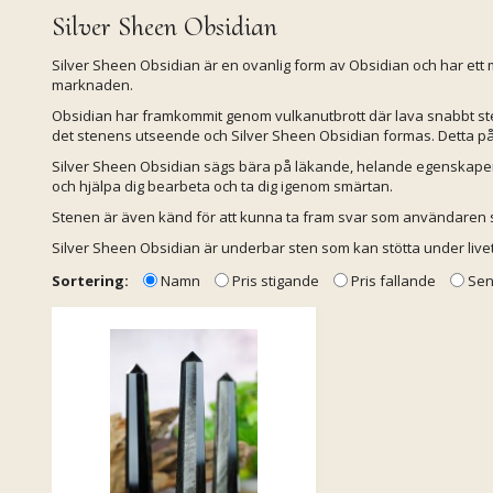
Silver Sheen Obsidian
Silver Sheen Obsidian är en ovanlig form av Obsidian och har et
marknaden.
Obsidian har framkommit genom vulkanutbrott där lava snabbt stel
det stenens utseende och Silver Sheen Obsidian formas. Detta påv
Silver Sheen Obsidian sägs bära på läkande, helande egenskaper s
och hjälpa dig bearbeta och ta dig igenom smärtan.
Stenen är även känd för att kunna ta fram svar som användaren
Silver Sheen Obsidian är underbar sten som kan stötta under livet
Sortering:
Namn
Pris stigande
Pris fallande
Sen