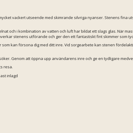
t mycket vackert utseende med skimrande silvriga nyanser. Stenens fina u
nat och i kombination av vatten och luft har bildat ett slags glas. När m
erkar stenens utförande och ger den ett fantastiskt fint skimmer som tydl
om kan försona dig med ditt inre. Vid sorgearbete kan stenen fördelaktig
 söker. Genom att öppna upp användarens inre och ge en tydligare medv
s resa.
ast inlagd