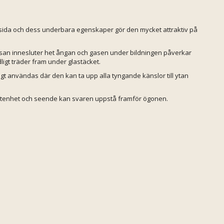
tsida och dess underbara egenskaper gör den mycket attraktiv på
assan innesluter het ångan och gasen under bildningen påverkar
igt träder fram under glastäcket.
t användas där den kan ta upp alla tyngande känslor till ytan
etenhet och seende kan svaren uppstå framför ögonen.