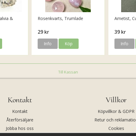
alvia &
Rosenkvarts, Trumlade
Ametist, C
29 kr
39 kr
Info
Köp
Info
Till Kassan
Kontakt
Villkor
Kontakt
Köpvillkor & GDPR
Återförsäljare
Retur och reklamatio
Jobba hos oss
Cookies