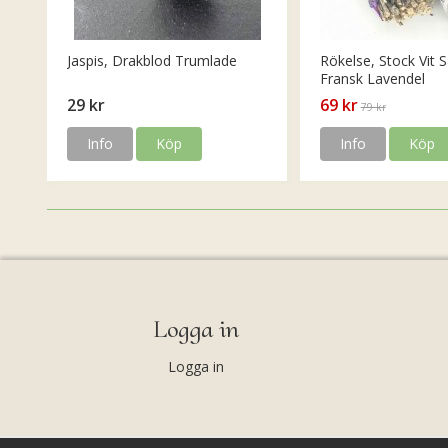
Jaspis, Drakblod Trumlade
Rökelse, Stock Vit S
Fransk Lavendel
29 kr
69 kr
79 kr
Info
Köp
Info
Köp
Logga in
Logga in