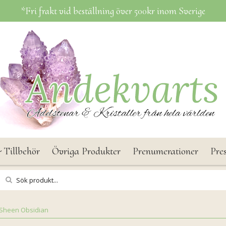
*Fri frakt vid beställning över 500kr inom Sverige
 Tillbehör
Övriga Produkter
Prenumerationer
Pre
 Sheen Obsidian