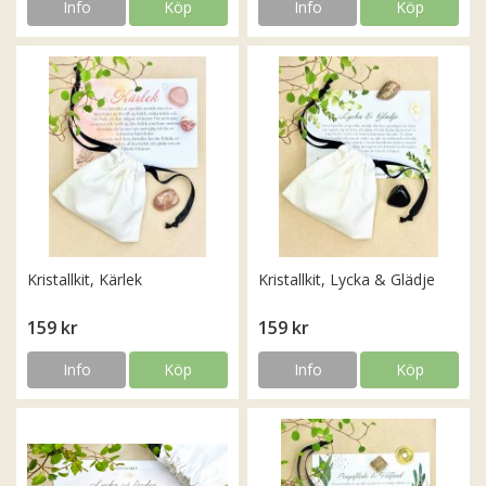
Info
Köp
Info
Köp
Kristallkit, Kärlek
Kristallkit, Lycka & Glädje
159 kr
159 kr
Info
Köp
Info
Köp