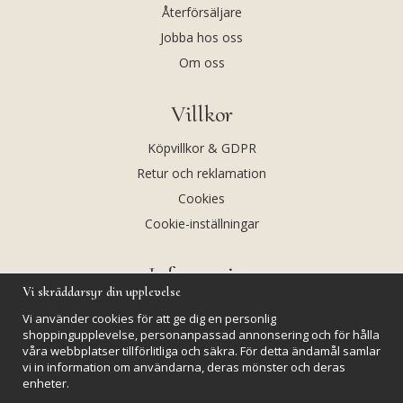
Återförsäljare
Jobba hos oss
Om oss
Villkor
Köpvillkor & GDPR
Retur och reklamation
Cookies
Cookie-inställningar
Information
Vi skräddarsyr din upplevelse
Andekvarts AB
Vi använder cookies för att ge dig en personlig
Kalendarium
shoppingupplevelse, personanpassad annonsering och för hålla
våra webbplatser tillförlitliga och säkra. För detta ändamål samlar
Nyheter
vi in information om användarna, deras mönster och deras
enheter.
Nyhetsbrev