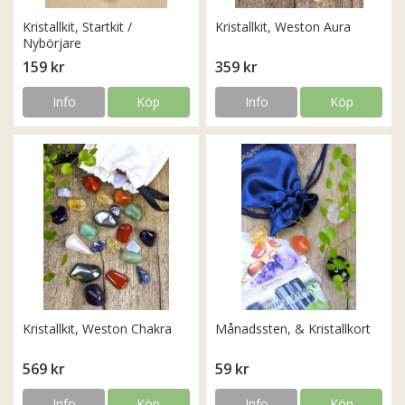
Kristallkit, Startkit /
Kristallkit, Weston Aura
Nybörjare
159 kr
359 kr
Info
Köp
Info
Köp
Kristallkit, Weston Chakra
Månadssten, & Kristallkort
569 kr
59 kr
Info
Köp
Info
Köp