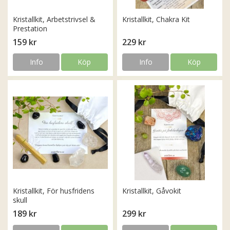
Kristallkit, Arbetstrivsel &
Kristallkit, Chakra Kit
Prestation
159 kr
229 kr
Info
Köp
Info
Köp
Kristallkit, För husfridens
Kristallkit, Gåvokit
skull
189 kr
299 kr