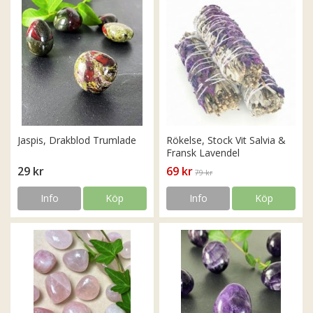
Jaspis, Drakblod Trumlade
Rökelse, Stock Vit Salvia &
Fransk Lavendel
29 kr
69 kr
79 kr
Info
Köp
Info
Köp