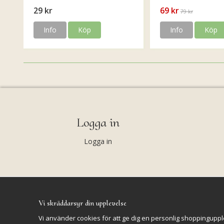
29 kr
69 kr
79 kr
Info
Köp
Info
Köp
Logga in
Logga in
Vi skräddarsyr din upplevelse
Vi använder cookies för att ge dig en personlig shoppinguppl