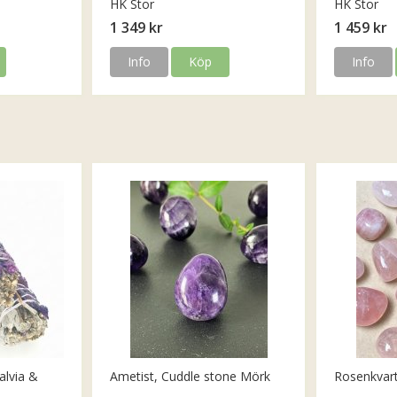
HK Stor
HK Stor
1 349 kr
1 459 kr
Info
Köp
Info
alvia &
Ametist, Cuddle stone Mörk
Rosenkvar