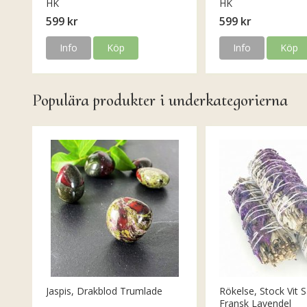
HK
HK
599 kr
599 kr
Info
Köp
Info
Köp
Populära produkter i underkategorierna
Jaspis, Drakblod Trumlade
Rökelse, Stock Vit S
Fransk Lavendel