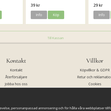
39 kr
29 kr
Info
Köp
Info
Till Kassan
Kontakt
Villkor
Kontakt
Köpvillkor & GDPR
Återförsäljare
Retur och reklamatio
Jobba hos oss
Cookies
Om oss
Cookie-inställningar
evelse, personanpassad annonsering och för hålla våra webbplatser tillförl