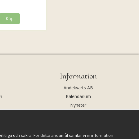
Köp
Information
Andekvarts AB
n
Kalendarium
Nyheter
Nyhetsbrev
Kristaller och fairtrade
Rena & Ladda kristaller
itliga och säkra. För detta ändamål samlar vi in information