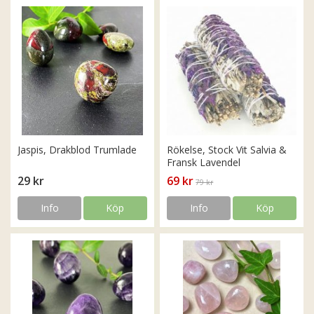
Jaspis, Drakblod Trumlade
Rökelse, Stock Vit Salvia &
Fransk Lavendel
29 kr
69 kr
79 kr
Info
Köp
Info
Köp