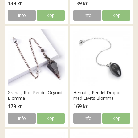
139 kr
139 kr
Info
Köp
Info
Köp
Granat, Röd Pendel Orgonit
Hematit, Pendel Droppe
Blomma
med Livets Blomma
179 kr
169 kr
Info
Köp
Info
Köp