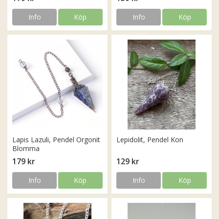
Info
Köp
Info
Köp
Lapis Lazuli, Pendel Orgonit
Lepidolit, Pendel Kon
Blomma
179 kr
129 kr
Info
Köp
Info
Köp