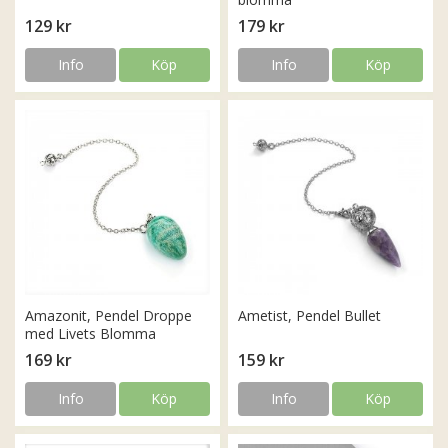
129 kr
179 kr
Info
Köp
Info
Köp
Amazonit, Pendel Droppe
Ametist, Pendel Bullet
med Livets Blomma
169 kr
159 kr
Info
Köp
Info
Köp