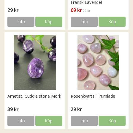
Fransk Lavendel
29 kr
69 kr
79 kr
Info
Köp
Info
Köp
Ametist, Cuddle stone Mörk
Rosenkvarts, Trumlade
39 kr
29 kr
Info
Köp
Info
Köp