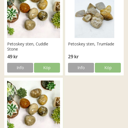
Petoskey sten, Cuddle
Petoskey sten, Trumlade
Stone
49 kr
29 kr
Info
Köp
Info
Köp