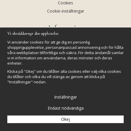
Cookies
Cookie-inställningar
Information
Vi skräddarsyr din upplevelse
Andekvarts AB
Vi använder cookies för att ge dig en personlig
Kalendarium
shoppingupplevelse, personanpassad annonsering och för hålla
våra webbplatser tillförlitliga och säkra. För detta ändamål samlar
Nyheter
vi in information om användarna, deras mönster och deras
Nyhetsbrev
enheter.
Kristaller och fairtrade
Klicka på "Okej" om du tillåter alla cookies eller välj vilka cookies
du tillåter och vilka du vill stänga av genom att klicka på
Rena & Ladda kristaller
"Inställningar" nedan.
GPSR
Inställningar
Endast nödvändiga
Okej