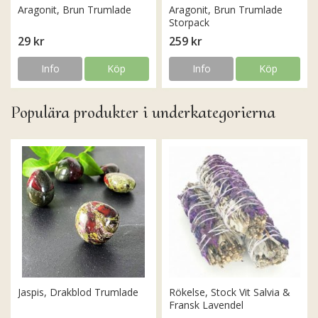
Aragonit, Brun Trumlade
Aragonit, Brun Trumlade
Storpack
29 kr
259 kr
Info
Köp
Info
Köp
Populära produkter i underkategorierna
Jaspis, Drakblod Trumlade
Rökelse, Stock Vit Salvia &
Fransk Lavendel