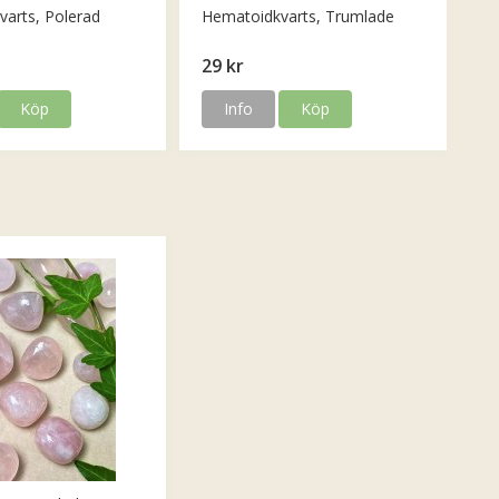
arts, Polerad
Hematoidkvarts, Trumlade
29 kr
Köp
Info
Köp