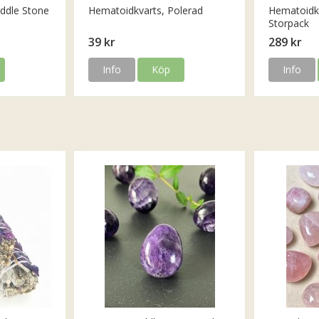
ddle Stone
Hematoidkvarts, Polerad
Hematoidkv
Storpack
39 kr
289 kr
Info
Köp
Info