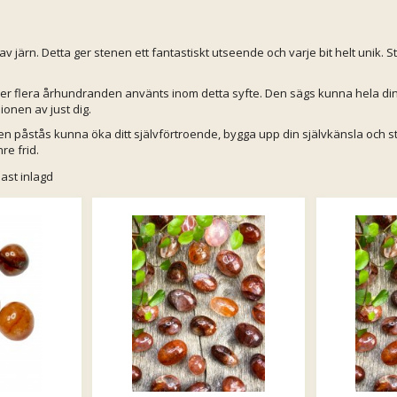
järn. Detta ger stenen ett fantastiskt utseende och varje bit helt unik. St
nder flera århundranden använts inom detta syfte. Den sägs kunna hela di
ionen av just dig.
Den påstås kunna öka ditt självförtroende, bygga upp din självkänsla och s
re frid.
ast inlagd