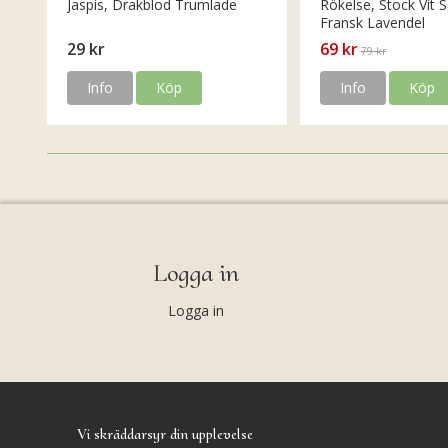
Jaspis, Drakblod Trumlade
Rökelse, Stock Vit S
Fransk Lavendel
29 kr
69 kr
79 kr
Info
Köp
Info
Köp
Logga in
Logga in
Vi skräddarsyr din upplevelse