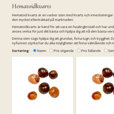
Hematoidkvarts
Hematoid kvarts är en vacker sten med Kvarts och inneslutningar av 
den mycket eftertraktad på marknaden.
Hematoidkvarts är känd för att vara en healingkristall och har u
anses verka för just ditt bästa och hjälpa dig att nå den bästa vers
Denna sten sägs hjälpa dig att grundas, finna lugn och trygghet. 
nyfunnen styrka har du alla möjligheter att finna välmående och in
Sortering:
Namn
Pris stigande
Pris fallande
Sen