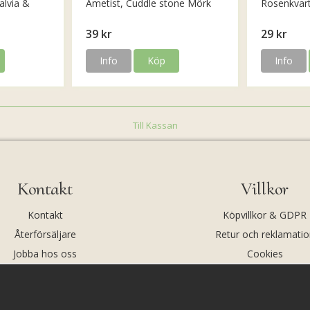
alvia &
Ametist, Cuddle stone Mörk
Rosenkvar
39 kr
29 kr
Info
Köp
Info
Till Kassan
Kontakt
Villkor
Kontakt
Köpvillkor & GDPR
Återförsäljare
Retur och reklamatio
Jobba hos oss
Cookies
Om oss
Cookie-inställningar