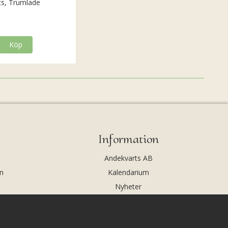
ts, Trumlade
Köp
Information
Andekvarts AB
n
Kalendarium
Nyheter
Nyhetsbrev
Kristaller och fairtrade