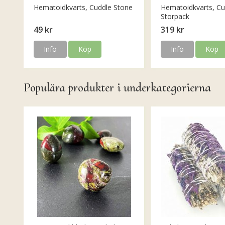
Hematoidkvarts, Cuddle Stone
Hematoidkvarts, Cu
Storpack
49 kr
319 kr
Info
Köp
Info
Köp
Populära produkter i underkategorierna