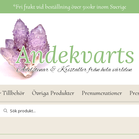
*Fri frakt vid beställning över 500kr inom Sverige
 Tillbehör
Övriga Produkter
Prenumerationer
Pre