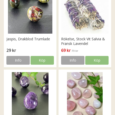
Jaspis, Drakblod Trumlade
Rökelse, Stock Vit Salvia &
Fransk Lavendel
29 kr
69 kr
79 kr
Info
Köp
Info
Köp