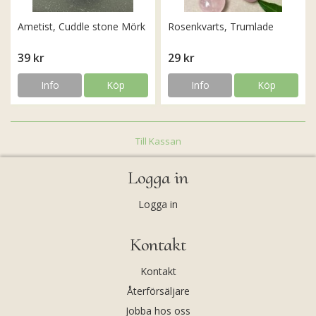
Ametist, Cuddle stone Mörk
Rosenkvarts, Trumlade
39 kr
29 kr
Info
Köp
Info
Köp
Till Kassan
Logga in
Logga in
Kontakt
Kontakt
Återförsäljare
Jobba hos oss