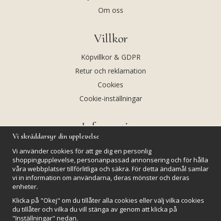
Om oss
Villkor
Köpvillkor & GDPR
Retur och reklamation
Cookies
Cookie-inställningar
Information
Vi skräddarsyr din upplevelse
Andekvarts AB
Vi använder cookies för att ge dig en personlig
Kalendarium
shoppingupplevelse, personanpassad annonsering och för hålla
våra webbplatser tillförlitliga och säkra. För detta ändamål samlar
Nyheter
vi in information om användarna, deras mönster och deras
enheter.
Nyhetsbrev
Klicka på "Okej" om du tillåter alla cookies eller välj vilka cookies
Kristaller och fairtrade
du tillåter och vilka du vill stänga av genom att klicka på
Rena & Ladda kristaller
"Inställningar" nedan.