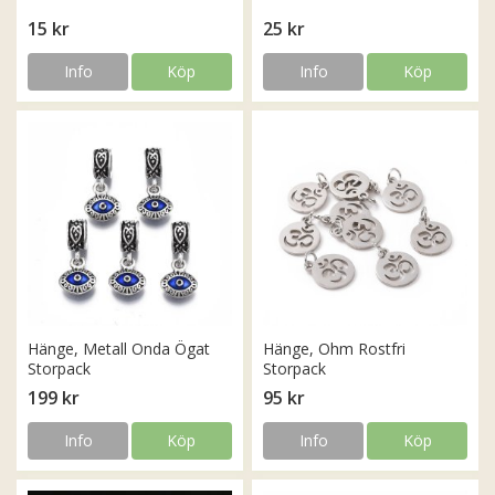
15 kr
25 kr
Info
Köp
Info
Köp
Hänge, Metall Onda Ögat
Hänge, Ohm Rostfri
Storpack
Storpack
199 kr
95 kr
Info
Köp
Info
Köp