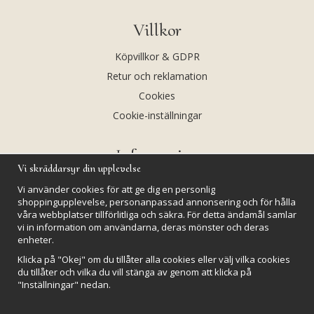
Villkor
Köpvillkor & GDPR
Retur och reklamation
Cookies
Cookie-inställningar
Information
Vi skräddarsyr din upplevelse
Andekvarts AB
Vi använder cookies för att ge dig en personlig
Kalendarium
shoppingupplevelse, personanpassad annonsering och för hålla
våra webbplatser tillförlitliga och säkra. För detta ändamål samlar
Nyheter
vi in information om användarna, deras mönster och deras
enheter.
Nyhetsbrev
Klicka på "Okej" om du tillåter alla cookies eller välj vilka cookies
Kristaller och fairtrade
du tillåter och vilka du vill stänga av genom att klicka på
Rena & Ladda kristaller
"Inställningar" nedan.
GPSR