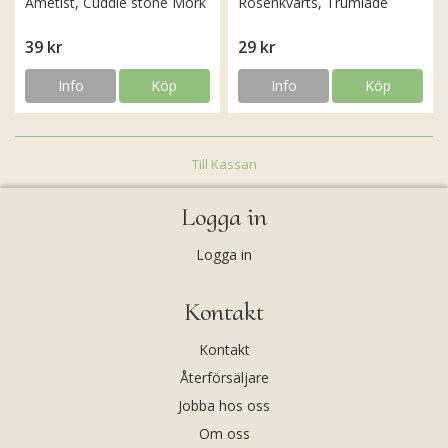
Ametist, Cuddle stone Mörk
Rosenkvarts, Trumlade
39 kr
29 kr
Info
Köp
Info
Köp
Till Kassan
Logga in
Logga in
Kontakt
Kontakt
Återförsäljare
Jobba hos oss
Om oss