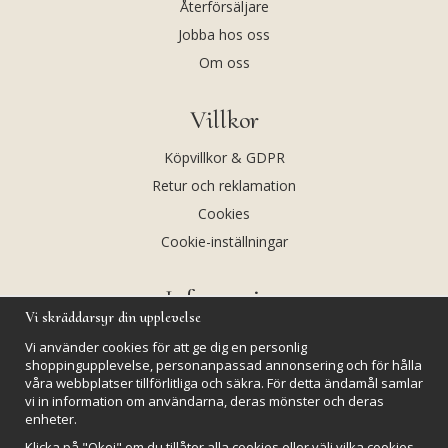
Återförsäljare
Jobba hos oss
Om oss
Villkor
Köpvillkor & GDPR
Retur och reklamation
Cookies
Cookie-inställningar
Information
Vi skräddarsyr din upplevelse
Andekvarts AB
Vi använder cookies för att ge dig en personlig
Kalendarium
shoppingupplevelse, personanpassad annonsering och för hålla
våra webbplatser tillförlitliga och säkra. För detta ändamål samlar
Nyheter
vi in information om användarna, deras mönster och deras
enheter.
Nyhetsbrev
Klicka på "Okej" om du tillåter alla cookies eller välj vilka cookies