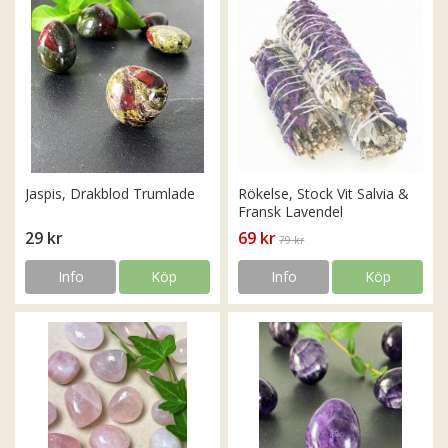
Jaspis, Drakblod Trumlade
Rökelse, Stock Vit Salvia &
Fransk Lavendel
29 kr
69 kr
79 kr
Info
Köp
Info
Köp