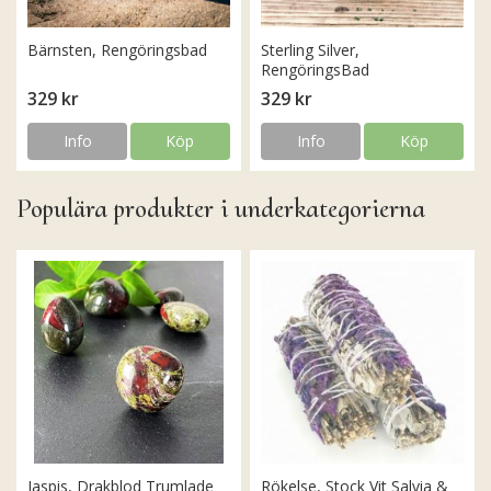
Bärnsten, Rengöringsbad
Sterling Silver,
RengöringsBad
329 kr
329 kr
Info
Köp
Info
Köp
Populära produkter i underkategorierna
Jaspis, Drakblod Trumlade
Rökelse, Stock Vit Salvia &