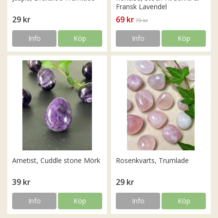
Fransk Lavendel
29 kr
69 kr
79 kr
Info
Köp
Info
Köp
Ametist, Cuddle stone Mörk
Rosenkvarts, Trumlade
39 kr
29 kr
Info
Köp
Info
Köp