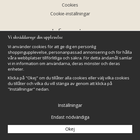
Cookies
Cookie-inställningar
Information
Vi skräddarsyr din upplevelse
Andekvarts AB
Vi använder cookies för att ge dig en personlig
Kalendarium
shoppingupplevelse, personanpassad annonsering och för hålla
våra webbplatser tillförlitliga och säkra. För detta ändamål samlar
Nyheter
vi in information om användarna, deras mönster och deras
enheter.
Nyhetsbrev
Klicka på "Okej" om du tillåter alla cookies eller välj vilka cookies
Kristaller och fairtrade
du tillåter och vilka du vill stänga av genom att klicka på
Rena & Ladda kristaller
"Inställningar" nedan.
GPSR
Inställningar
Endast nödvändiga
Okej