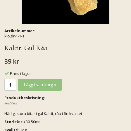
Artikelnummer:
klc-glr-1-1-1
Kalcit, Gul Råa
39 kr
Finns i lager
Lägg i varukorg »
Produktbeskrivning:
Pris/styck
Härligt stora bitar i gul Kalcit, råa i fin kvalitet
Storlek
: ca.30-50mm
Kvalité
: Hög