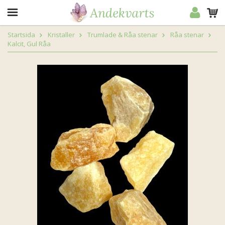
Startsida
Kristaller
Trumlade & Råa stenar
Råa stenar
Kalcit, Gul Råa