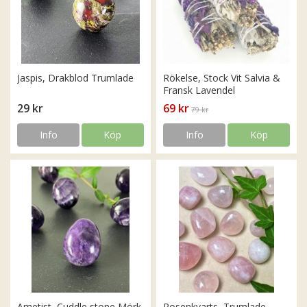
Jaspis, Drakblod Trumlade
Rökelse, Stock Vit Salvia &
Fransk Lavendel
29 kr
69 kr
79 kr
Info
Köp
Info
Köp
Ametist, Cuddle stone Mörk
Rosenkvarts, Trumlade