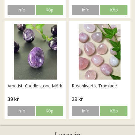
Info
Köp
Info
Köp
Ametist, Cuddle stone Mörk
Rosenkvarts, Trumlade
39 kr
29 kr
Info
Köp
Info
Köp
Logga in