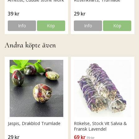
39 kr
29 kr
Info
Köp
Info
Köp
Andra köpte även
Jaspis, Drakblod Trumlade
Rökelse, Stock Vit Salvia &
Fransk Lavendel
29 kr
69 kr
79 kr