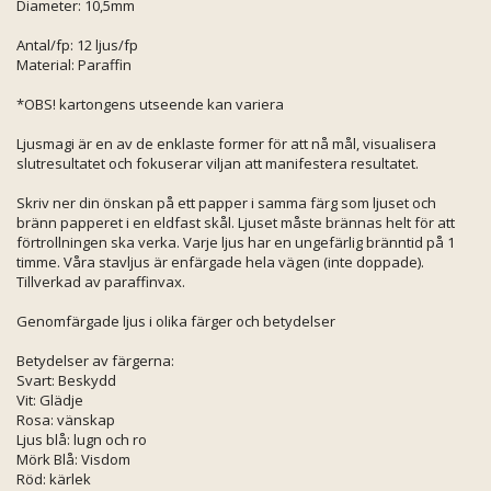
Diameter: 10,5mm
Antal/fp: 12 ljus/fp
Material: Paraffin
*OBS! kartongens utseende kan variera
Ljusmagi är en av de enklaste former för att nå mål, visualisera
slutresultatet och fokuserar viljan att manifestera resultatet.
Skriv ner din önskan på ett papper i samma färg som ljuset och
bränn papperet i en eldfast skål. Ljuset måste brännas helt för att
förtrollningen ska verka. Varje ljus har en ungefärlig bränntid på 1
timme. Våra stavljus är enfärgade hela vägen (inte doppade).
Tillverkad av paraffinvax.
Genomfärgade ljus i olika färger och betydelser
Betydelser av färgerna:
Svart: Beskydd
Vit: Glädje
Rosa: vänskap
Ljus blå: lugn och ro
Mörk Blå: Visdom
Röd: kärlek