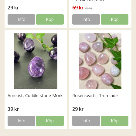
29 kr
69 kr
79 kr
Info
Köp
Info
Köp
Ametist, Cuddle stone Mörk
Rosenkvarts, Trumlade
39 kr
29 kr
Info
Köp
Info
Köp