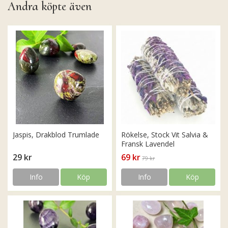
Andra köpte även
Jaspis, Drakblod Trumlade
Rökelse, Stock Vit Salvia &
Fransk Lavendel
29 kr
69 kr
79 kr
Info
Köp
Info
Köp