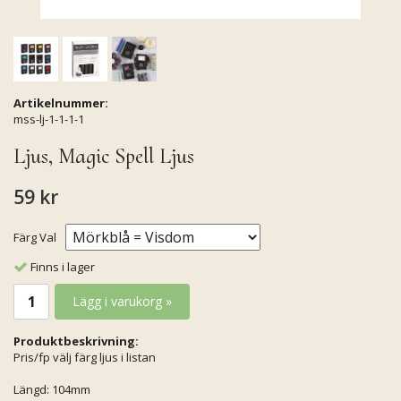
Artikelnummer:
mss-lj-1-1-1-1
Ljus, Magic Spell Ljus
59 kr
Färg Val
Finns i lager
Lägg i varukorg »
Produktbeskrivning:
Pris/fp välj färg ljus i listan
Längd: 104mm