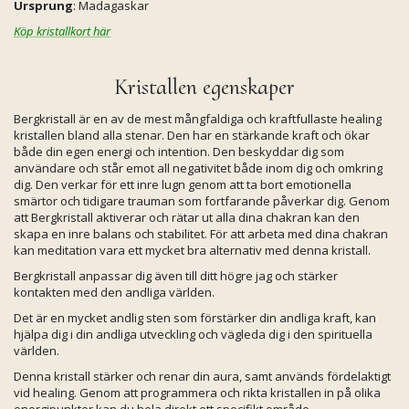
Ursprung
: Madagaskar
Köp kristallkort här
Kristallen egenskaper
Bergkristall är en av de mest mångfaldiga och kraftfullaste healing
kristallen bland alla stenar. Den har en stärkande kraft och ökar
både din egen energi och intention. Den beskyddar dig som
användare och står emot all negativitet både inom dig och omkring
dig. Den verkar för ett inre lugn genom att ta bort emotionella
smärtor och tidigare trauman som fortfarande påverkar dig. Genom
att Bergkristall aktiverar och rätar ut alla dina chakran kan den
skapa en inre balans och stabilitet. För att arbeta med dina chakran
kan meditation vara ett mycket bra alternativ med denna kristall.
Bergkristall anpassar dig även till ditt högre jag och stärker
kontakten med den andliga världen.
Det är en mycket andlig sten som förstärker din andliga kraft, kan
hjälpa dig i din andliga utveckling och vägleda dig i den spirituella
världen.
Denna kristall stärker och renar din aura, samt används fördelaktigt
vid healing. Genom att programmera och rikta kristallen in på olika
energipunkter kan du hela direkt ett specifikt område.