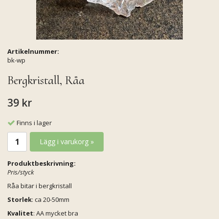
Artikelnummer:
bk-wp
Bergkristall, Råa
39 kr
Finns i lager
Lägg i varukorg »
Produktbeskrivning:
Pris/styck
Råa bitar i bergkristall
Storlek
: ca 20-50mm
Kvalitet
: AA mycket bra