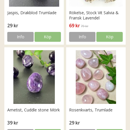
Jaspis, Drakblod Trumlade
Rökelse, Stock Vit Salvia &
Fransk Lavendel
29 kr
69 kr
79 kr
Info
Köp
Info
Köp
Ametist, Cuddle stone Mörk
Rosenkvarts, Trumlade
39 kr
29 kr