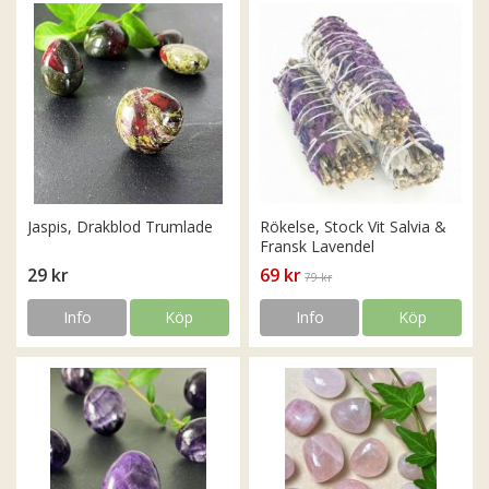
Jaspis, Drakblod Trumlade
Rökelse, Stock Vit Salvia &
Fransk Lavendel
29 kr
69 kr
79 kr
Info
Köp
Info
Köp