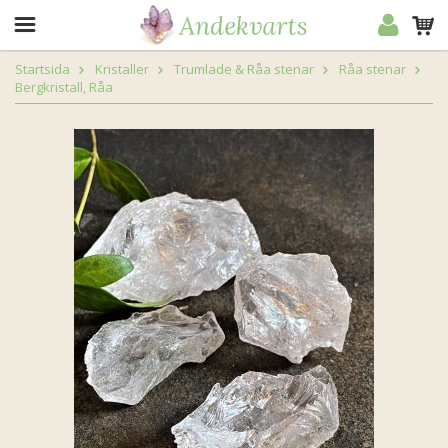
Startsida
Kristaller
Trumlade & Råa stenar
Råa stenar
Bergkristall, Råa