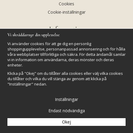
Cookies
Cookie-inställningar
Information
Vi skräddarsyr din upplevelse
Andekvarts AB
Vi använder cookies för att ge dig en personlig
Kalendarium
shoppingupplevelse, personanpassad annonsering och för hålla
våra webbplatser tillförlitliga och säkra. För detta ändamål samlar
Nyheter
vi in information om användarna, deras mönster och deras
Nyhetsbrev
enheter.
Kristaller och fairtrade
Klicka på "Okej" om du tillåter alla cookies eller välj vilka cookies
du tillåter och vilka du vill stänga av genom att klicka på
Rena & Ladda kristaller
"Inställningar" nedan.
GPSR
Inställningar
Endast nödvändiga
Okej