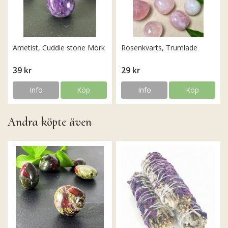
Ametist, Cuddle stone Mörk
Rosenkvarts, Trumlade
39 kr
29 kr
Info
Köp
Info
Köp
Andra köpte även