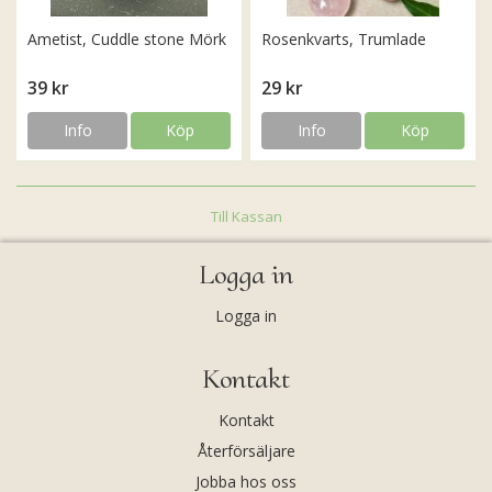
Ametist, Cuddle stone Mörk
Rosenkvarts, Trumlade
39 kr
29 kr
Info
Köp
Info
Köp
Till Kassan
Logga in
Logga in
Kontakt
Kontakt
Återförsäljare
Jobba hos oss