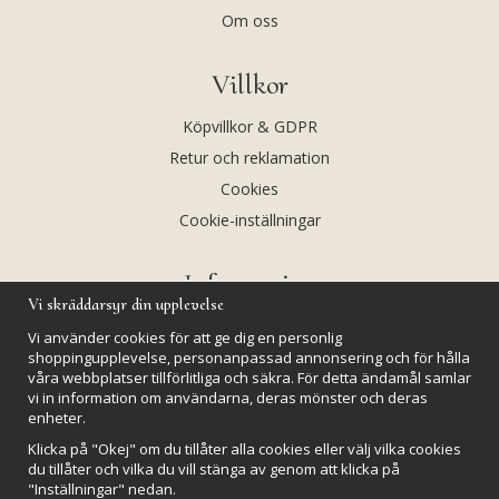
Om oss
Villkor
Köpvillkor & GDPR
Retur och reklamation
Cookies
Cookie-inställningar
Information
Vi skräddarsyr din upplevelse
Andekvarts AB
Vi använder cookies för att ge dig en personlig
Kalendarium
shoppingupplevelse, personanpassad annonsering och för hålla
våra webbplatser tillförlitliga och säkra. För detta ändamål samlar
Nyheter
vi in information om användarna, deras mönster och deras
enheter.
Nyhetsbrev
Klicka på "Okej" om du tillåter alla cookies eller välj vilka cookies
Kristaller och fairtrade
du tillåter och vilka du vill stänga av genom att klicka på
Rena & Ladda kristaller
"Inställningar" nedan.