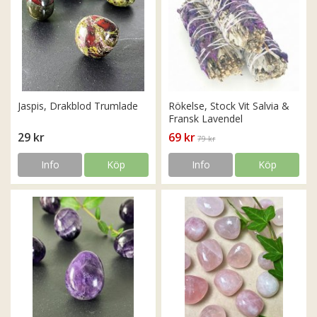
Jaspis, Drakblod Trumlade
Rökelse, Stock Vit Salvia &
Fransk Lavendel
29 kr
69 kr
79 kr
Info
Köp
Info
Köp