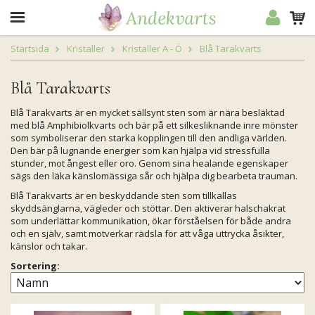
Startsida
Kristaller
Kristaller A - Ö
Blå Tarakvarts
Blå Tarakvarts
Blå Tarakvarts är en mycket sällsynt sten som är nära besläktad
med blå Amphibiolkvarts och bär på ett silkesliknande inre mönster
som symboliserar den starka kopplingen till den andliga världen.
Den bär på lugnande energier som kan hjälpa vid stressfulla
stunder, mot ångest eller oro. Genom sina healande egenskaper
sägs den läka känslomässiga sår och hjälpa dig bearbeta trauman.
Blå Tarakvarts är en beskyddande sten som tillkallas
skyddsänglarna, vägleder och stöttar. Den aktiverar halschakrat
som underlättar kommunikation, ökar förståelsen för både andra
och en själv, samt motverkar rädsla för att våga uttrycka åsikter,
känslor och takar.
Sortering: