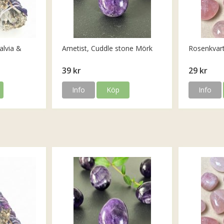
alvia &
Ametist, Cuddle stone Mörk
Rosenkvar
39 kr
29 kr
Info
Köp
Info