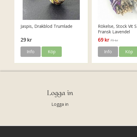
Jaspis, Drakblod Trumlade
Rökelse, Stock Vit S
Fransk Lavendel
29 kr
69 kr
79 kr
Info
Köp
Info
Köp
Logga in
Logga in