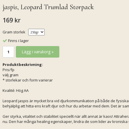
jaspis, Leopard Trumlad Storpack
169 kr
Gram storlek
Finns i lager
Lägg i varukorg »
Produktbeskrivning:
Pris/fp
välj gram
* storlekar och form varierar
Kvalité: Hög AA
Leopard jaspis är mycket bra vid djurkommunikation på både de fysiska
behjälplig att hitta ens kraft djur och hur du arbetar med dem. Det är s
Ger styrka, vitalitet och stabilitet speciellt när allt annat är kaos! Attra
nu. Den har många healing egenskaper, lindra de som lider av kroniska