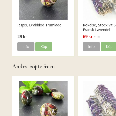
Jaspis, Drakblod Trumlade
Rökelse, Stock Vit S
Fransk Lavendel
29 kr
69 kr
79 kr
Info
Köp
Info
Köp
Andra köpte även