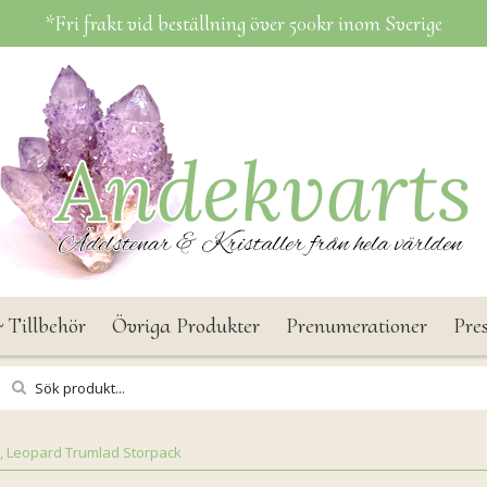
*Fri frakt vid beställning över 500kr inom Sverige
 Tillbehör
Övriga Produkter
Prenumerationer
Pre
s, Leopard Trumlad Storpack