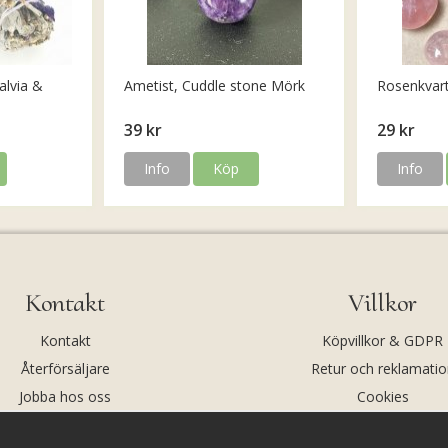
alvia &
Ametist, Cuddle stone Mörk
Rosenkvar
39 kr
29 kr
Info
Köp
Info
Kontakt
Villkor
Kontakt
Köpvillkor & GDPR
Återförsäljare
Retur och reklamatio
Jobba hos oss
Cookies
Om oss
Cookie-inställningar