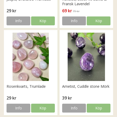
Fransk Lavendel
29 kr
69 kr
79 kr
Info
Köp
Info
Köp
Rosenkvarts, Trumlade
Ametist, Cuddle stone Mörk
29 kr
39 kr
Info
Köp
Info
Köp