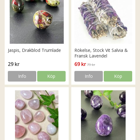
Jaspis, Drakblod Trumlade
Rökelse, Stock Vit Salvia &
Fransk Lavendel
29 kr
69 kr
79 kr
Info
Köp
Info
Köp