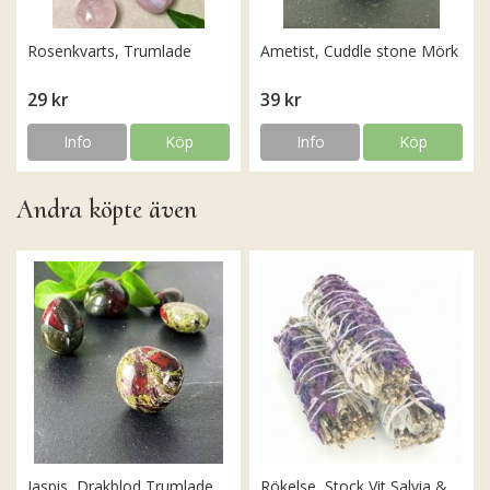
Rosenkvarts, Trumlade
Ametist, Cuddle stone Mörk
29 kr
39 kr
Info
Köp
Info
Köp
Andra köpte även
Jaspis, Drakblod Trumlade
Rökelse, Stock Vit Salvia &