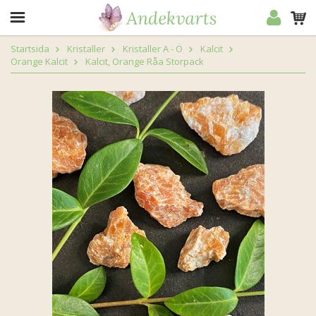
Startsida
Kristaller
Kristaller A - Ö
Kalcit
Orange Kalcit
Kalcit, Orange Råa Storpack