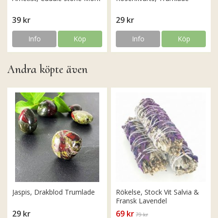
39 kr
29 kr
Info
Köp
Info
Köp
Andra köpte även
Jaspis, Drakblod Trumlade
Rökelse, Stock Vit Salvia &
Fransk Lavendel
29 kr
69 kr
79 kr