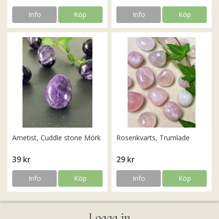
Info
Köp
Info
Köp
Ametist, Cuddle stone Mörk
Rosenkvarts, Trumlade
39 kr
29 kr
Info
Köp
Info
Köp
Logga in