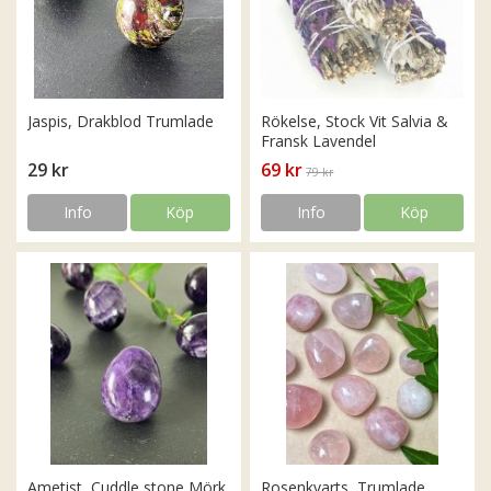
Jaspis, Drakblod Trumlade
Rökelse, Stock Vit Salvia &
Fransk Lavendel
29 kr
69 kr
79 kr
Info
Köp
Info
Köp
Ametist, Cuddle stone Mörk
Rosenkvarts, Trumlade