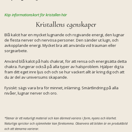
Köp informationskort för kristallen här
Kristallens egenskaper
Blå kalcit har en mycket lugnande och rogivande energi, den lugnar
de flesta nerver och nervösa personer. Den sänder ut lugn, och
avkopplande energi. Mycket bra att använda vid trauman eller
sorgearbete.
Använd blå kalcit på hals chakrat, för att rensa och energisätta detta
chakra. Fungerar också på alla typer av halsproblem. Hjälper dig ta
fram ditt eget inre ljus och och se hur vackert allt är kring dig och att
du är del av universums skapande.
Fysiskt: sägs vara bra för minnet, inlärning. Smärtlindring på alla
nivåer, lugnar nerver och oro.
*Stenar är ett naturligt material och kan därmed variera i form, nyans och klarhet.
Naturliga sprickor och ojämnheter kan förekomma. Observera att bilden är en produktbild
och att stenarna varierar.