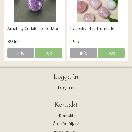
Ametist, Cuddle stone Mörk
Rosenkvarts, Trumlade
39 kr
29 kr
Info
Köp
Info
Köp
Logga in
Logga in
Kontakt
Kontakt
Återförsäljare
Jobba hos oss