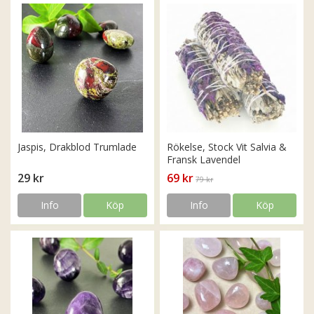
Jaspis, Drakblod Trumlade
Rökelse, Stock Vit Salvia &
Fransk Lavendel
29 kr
69 kr
79 kr
Info
Köp
Info
Köp