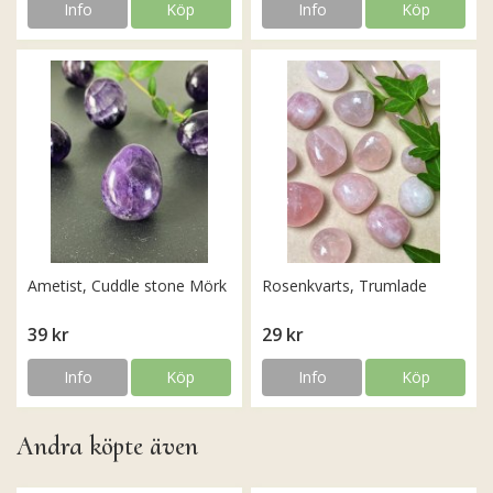
Info
Köp
Info
Köp
Ametist, Cuddle stone Mörk
Rosenkvarts, Trumlade
39 kr
29 kr
Info
Köp
Info
Köp
Andra köpte även