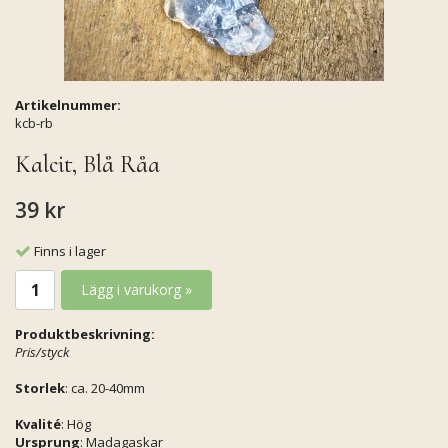
Artikelnummer:
kcb-rb
Kalcit, Blå Råa
39 kr
Finns i lager
Lägg i varukorg »
Produktbeskrivning:
Pris/styck
Storlek
: ca. 20-40mm
Kvalité
: Hög
Ursprung
: Madagaskar