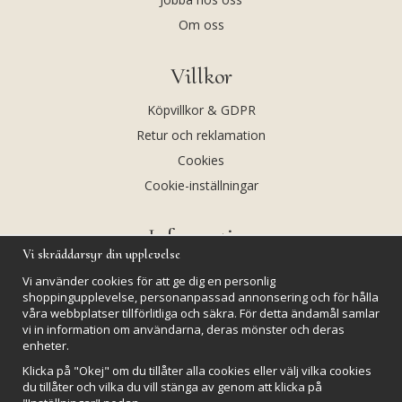
Om oss
Villkor
Köpvillkor & GDPR
Retur och reklamation
Cookies
Cookie-inställningar
Information
Vi skräddarsyr din upplevelse
Andekvarts AB
Vi använder cookies för att ge dig en personlig
Kalendarium
shoppingupplevelse, personanpassad annonsering och för hålla
våra webbplatser tillförlitliga och säkra. För detta ändamål samlar
Nyheter
vi in information om användarna, deras mönster och deras
Nyhetsbrev
enheter.
Kristaller och fairtrade
Klicka på "Okej" om du tillåter alla cookies eller välj vilka cookies
du tillåter och vilka du vill stänga av genom att klicka på
Rena & Ladda kristaller