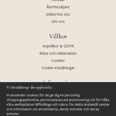
Återförsäljare
Jobba hos oss
Om oss
Villkor
Köpvillkor & GDPR
Retur och reklamation
Cookies
Cookie-inställningar
Information
Vi skräddarsyr din upplevelse
Andekvarts AB
Vi använder cookies för att ge dig en personlig
Kalendarium
shoppingupplevelse, personanpassad annonsering och för hålla
våra webbplatser tillförlitliga och säkra. För detta ändamål samlar
Nyheter
vi in information om användarna, deras mönster och deras
enheter.
Nyhetsbrev