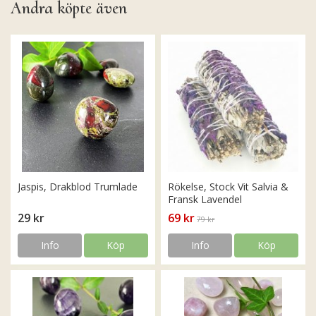
Andra köpte även
Jaspis, Drakblod Trumlade
Rökelse, Stock Vit Salvia &
Fransk Lavendel
29 kr
69 kr
79 kr
Info
Köp
Info
Köp