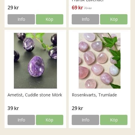
29 kr
69 kr
79 kr
Info
Köp
Info
Köp
Ametist, Cuddle stone Mörk
Rosenkvarts, Trumlade
39 kr
29 kr
Info
Köp
Info
Köp