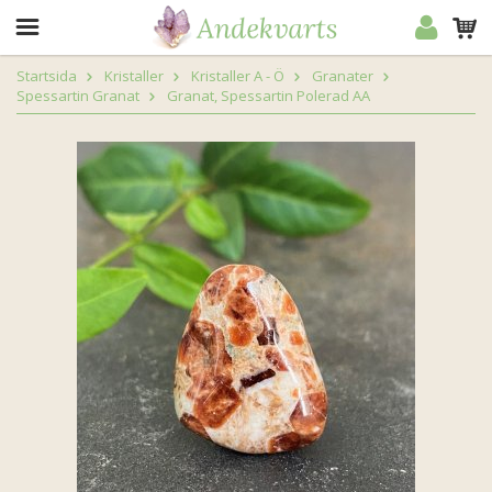
Startsida
Kristaller
Kristaller A - Ö
Granater
Spessartin Granat
Granat, Spessartin Polerad AA