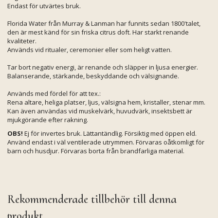
Endast för utvärtes bruk.
Florida Water från Murray & Lanman har funnits sedan 1800'talet,
den är mest känd för sin friska citrus doft. Har starkt renande
kvaliteter.
Används vid ritualer, ceremonier eller som heligt vatten.
Tar bort negativ energi, är renande och släpper in ljusa energier.
Balanserande, stärkande, beskyddande och välsignande.
Används med fördel för att tex.:
Rena altare, heliga platser, ljus, välsigna hem, kristaller, stenar mm.
Kan även användas vid muskelvärk, huvudvärk, insektsbett är
mjukgörande efter rakning.
OBS!
Ej för invertes bruk. Lättantändlig. Försiktig med öppen eld.
Använd endast i väl ventilerade utrymmen. Förvaras oåtkomligt för
barn och husdjur. Förvaras borta från brandfarliga material.
Rekommenderade tillbehör till denna
produkt