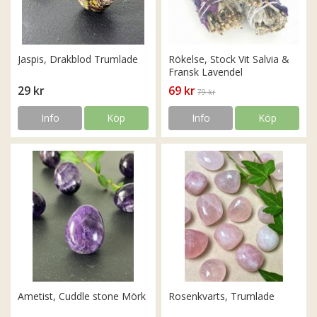
Jaspis, Drakblod Trumlade
Rökelse, Stock Vit Salvia &
Fransk Lavendel
29 kr
69 kr
79 kr
Info
Köp
Info
Köp
Ametist, Cuddle stone Mörk
Rosenkvarts, Trumlade