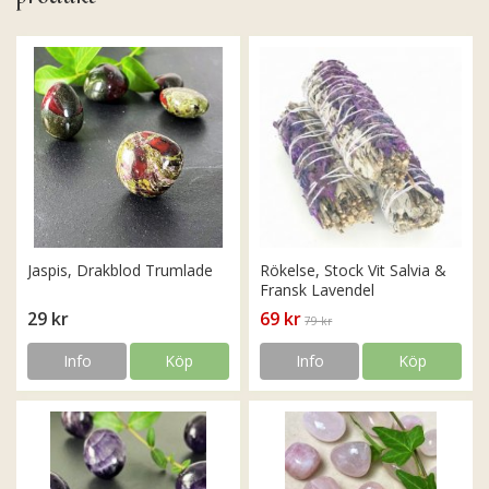
Jaspis, Drakblod Trumlade
Rökelse, Stock Vit Salvia &
Fransk Lavendel
29 kr
69 kr
79 kr
Info
Köp
Info
Köp