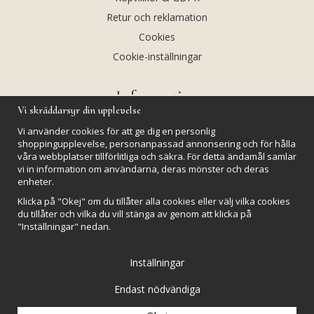
Retur och reklamation
Cookies
Cookie-inställningar
Information
Vi skräddarsyr din upplevelse
Andekvarts AB
Vi använder cookies för att ge dig en personlig
Kalendarium
shoppingupplevelse, personanpassad annonsering och för hålla
våra webbplatser tillförlitliga och säkra. För detta ändamål samlar
Nyheter
vi in information om användarna, deras mönster och deras
Nyhetsbrev
enheter.
Kristaller och fairtrade
Klicka på "Okej" om du tillåter alla cookies eller välj vilka cookies
du tillåter och vilka du vill stänga av genom att klicka på
Rena & Ladda kristaller
"Inställningar" nedan.
GPSR
Inställningar
Endast nödvändiga