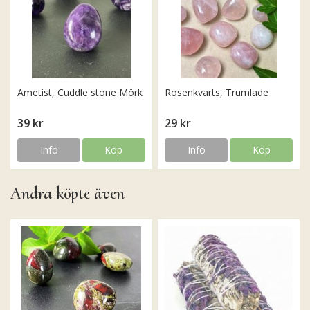
Ametist, Cuddle stone Mörk
Rosenkvarts, Trumlade
39 kr
29 kr
Info
Köp
Info
Köp
Andra köpte även