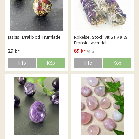
Jaspis, Drakblod Trumlade
Rökelse, Stock Vit Salvia &
Fransk Lavendel
29 kr
69 kr
79 kr
Info
Köp
Info
Köp