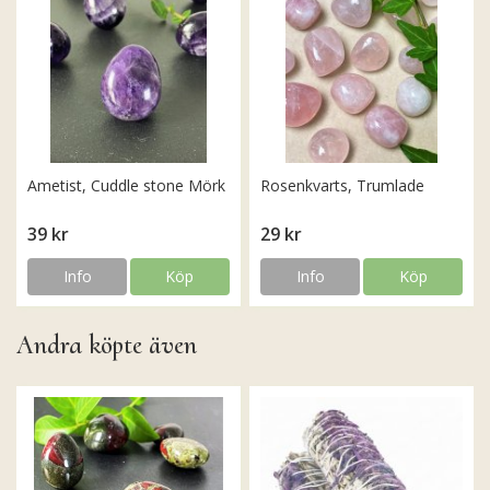
Ametist, Cuddle stone Mörk
Rosenkvarts, Trumlade
39 kr
29 kr
Info
Köp
Info
Köp
Andra köpte även