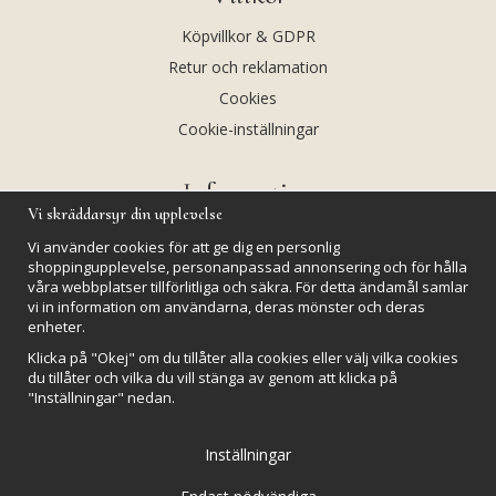
Köpvillkor & GDPR
Retur och reklamation
Cookies
Cookie-inställningar
Information
Vi skräddarsyr din upplevelse
Andekvarts AB
Vi använder cookies för att ge dig en personlig
Kalendarium
shoppingupplevelse, personanpassad annonsering och för hålla
våra webbplatser tillförlitliga och säkra. För detta ändamål samlar
Nyheter
vi in information om användarna, deras mönster och deras
Nyhetsbrev
enheter.
Kristaller och fairtrade
Klicka på "Okej" om du tillåter alla cookies eller välj vilka cookies
du tillåter och vilka du vill stänga av genom att klicka på
Rena & Ladda kristaller
"Inställningar" nedan.
GPSR
Inställningar