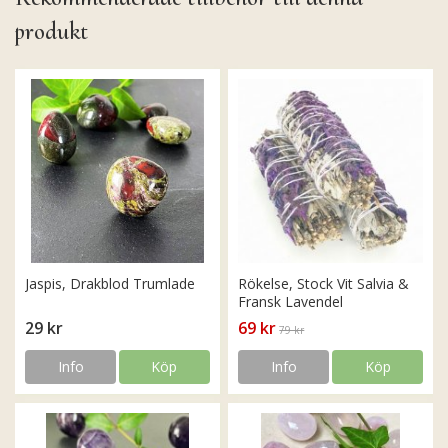
produkt
Jaspis, Drakblod Trumlade
Rökelse, Stock Vit Salvia &
Fransk Lavendel
29 kr
69 kr
79 kr
Info
Köp
Info
Köp