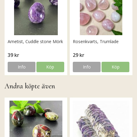
Ametist, Cuddle stone Mörk
Rosenkvarts, Trumlade
39 kr
29 kr
Info
Köp
Info
Köp
Andra köpte även