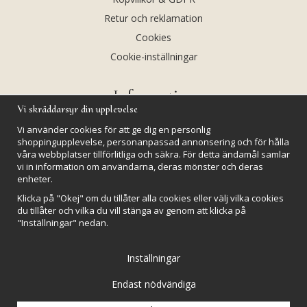
Retur och reklamation
Cookies
Cookie-inställningar
Information
Vi skräddarsyr din upplevelse
Andekvarts AB
Vi använder cookies för att ge dig en personlig
Kalendarium
shoppingupplevelse, personanpassad annonsering och för hålla
våra webbplatser tillförlitliga och säkra. För detta ändamål samlar
Nyheter
vi in information om användarna, deras mönster och deras
enheter.
Nyhetsbrev
Klicka på "Okej" om du tillåter alla cookies eller välj vilka cookies
Kristaller och fairtrade
du tillåter och vilka du vill stänga av genom att klicka på
Rena & Ladda kristaller
"Inställningar" nedan.
GPSR
Inställningar
Endast nödvändiga