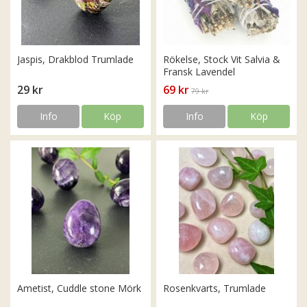
Jaspis, Drakblod Trumlade
Rökelse, Stock Vit Salvia &
Fransk Lavendel
29 kr
69 kr
79 kr
Info
Köp
Info
Köp
Ametist, Cuddle stone Mörk
Rosenkvarts, Trumlade