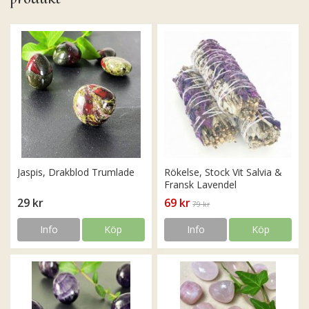
Jaspis, Drakblod Trumlade
Rökelse, Stock Vit Salvia &
Fransk Lavendel
29 kr
69 kr
79 kr
Info
Köp
Info
Köp