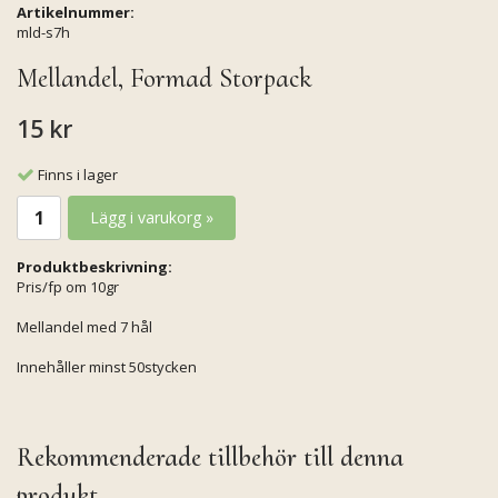
Artikelnummer:
mld-s7h
Mellandel, Formad Storpack
15 kr
Finns i lager
Lägg i varukorg »
Produktbeskrivning:
Pris/fp om 10gr
Mellandel med 7 hål
Innehåller minst 50stycken
Rekommenderade tillbehör till denna
produkt