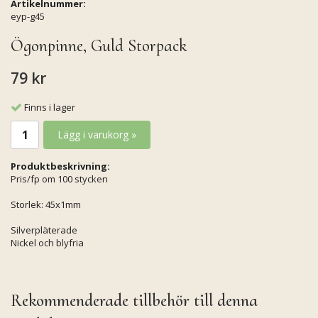
Artikelnummer:
eyp-g45
Ögonpinne, Guld Storpack
79 kr
Finns i lager
Lägg i varukorg »
Produktbeskrivning:
Pris/fp om 100 stycken
Storlek: 45x1mm
Silverpläterade
Nickel och blyfria
Rekommenderade tillbehör till denna