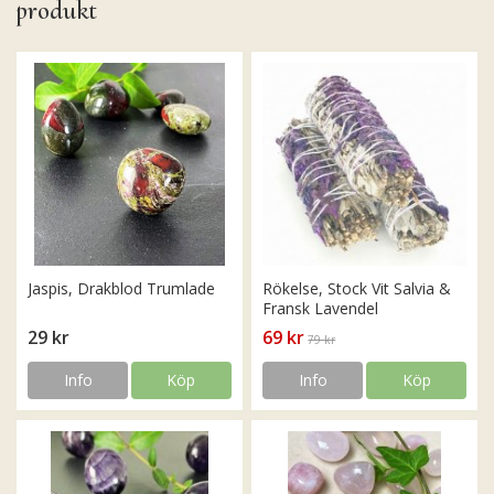
produkt
Jaspis, Drakblod Trumlade
Rökelse, Stock Vit Salvia &
Fransk Lavendel
29 kr
69 kr
79 kr
Info
Köp
Info
Köp