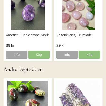
Ametist, Cuddle stone Mörk
Rosenkvarts, Trumlade
39 kr
29 kr
Info
Köp
Info
Köp
Andra köpte även