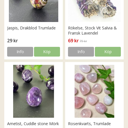
Jaspis, Drakblod Trumlade
Rökelse, Stock Vit Salvia &
Fransk Lavendel
29 kr
69 kr
79 kr
Info
Köp
Info
Köp
Ametist, Cuddle stone Mörk
Rosenkvarts, Trumlade