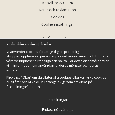
Köpvillkor & GDPR
Retur och reklamation
Cookies
Cookie-inställningar
Information
Vi skräddarsyr din upplevelse
Andekvarts AB
Vi använder cookies för att ge dig en personlig
Kalendarium
shoppingupplevelse, personanpassad annonsering och för hålla
våra webbplatser tillförlitliga och säkra. För detta ändamål samlar
Nyheter
vi in information om användarna, deras mönster och deras
Nyhetsbrev
enheter.
Kristaller och fairtrade
Klicka på "Okej" om du tillåter alla cookies eller välj vilka cookies
du tillåter och vilka du vill stänga av genom att klicka på
Rena & Ladda kristaller
"Inställningar" nedan.
GPSR
Inställningar
Endast nödvändiga