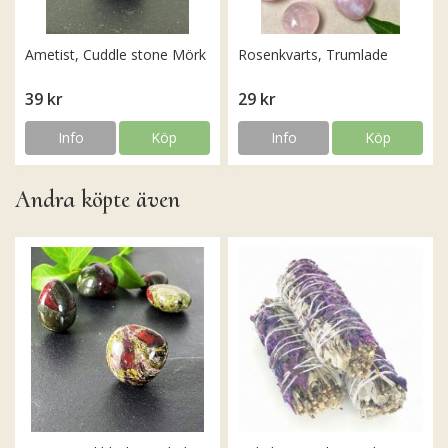
Ametist, Cuddle stone Mörk
Rosenkvarts, Trumlade
39 kr
29 kr
Info
Köp
Info
Köp
Andra köpte även