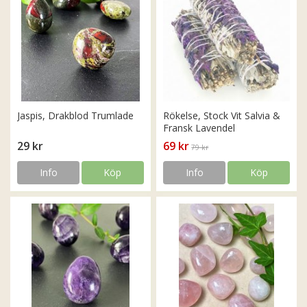
Jaspis, Drakblod Trumlade
Rökelse, Stock Vit Salvia &
Fransk Lavendel
29 kr
69 kr
79 kr
Info
Köp
Info
Köp