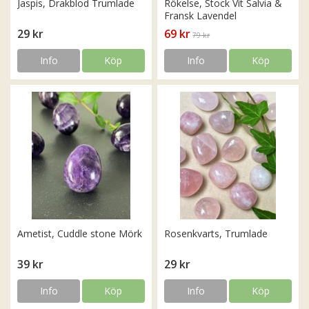
Jaspis, Drakblod Trumlade
Rökelse, Stock Vit Salvia &
Fransk Lavendel
29 kr
69 kr
79 kr
Info
Köp
Info
Köp
Ametist, Cuddle stone Mörk
Rosenkvarts, Trumlade
39 kr
29 kr
Info
Köp
Info
Köp