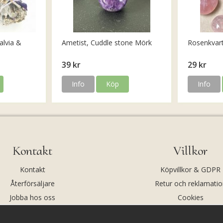
alvia &
Ametist, Cuddle stone Mörk
Rosenkvar
39 kr
29 kr
Info
Köp
Info
Kontakt
Villkor
Kontakt
Köpvillkor & GDPR
Återförsäljare
Retur och reklamatio
Jobba hos oss
Cookies
Om oss
Cookie-inställningar