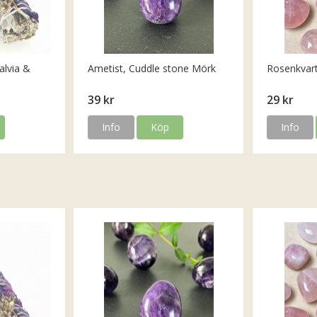
alvia &
Ametist, Cuddle stone Mörk
Rosenkvar
39 kr
29 kr
Info
Köp
Info