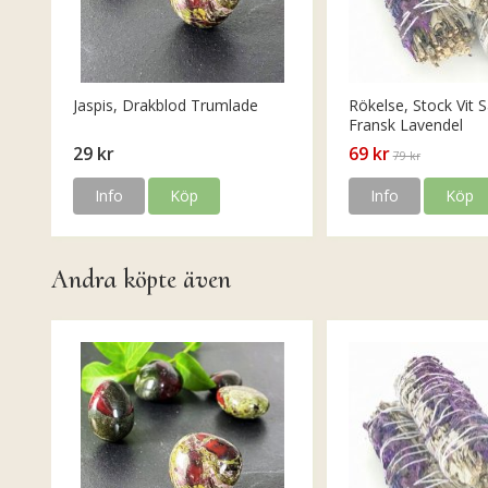
Jaspis, Drakblod Trumlade
Rökelse, Stock Vit S
Fransk Lavendel
29 kr
69 kr
79 kr
Info
Köp
Info
Köp
Andra köpte även