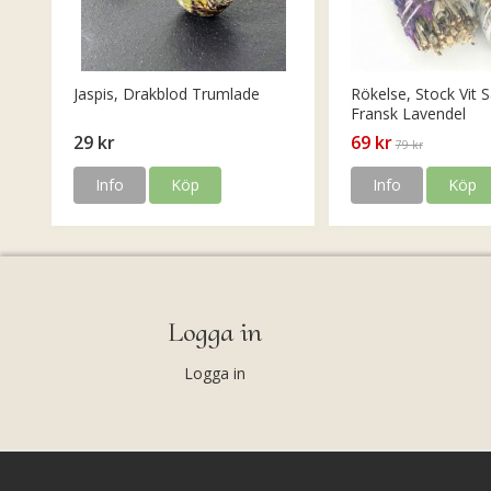
Jaspis, Drakblod Trumlade
Rökelse, Stock Vit S
Fransk Lavendel
29 kr
69 kr
79 kr
Info
Köp
Info
Köp
Logga in
Logga in