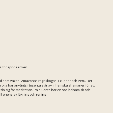
s för sprida röken.
träd som växer i Amazonas regnskogar i Ecuador och Peru. Det
h olja har använts i tusentals år av inhemska shamaner för att
da sig för meditation. Palo Santo har en söt, balsamisk och
l energi av läkning och rening