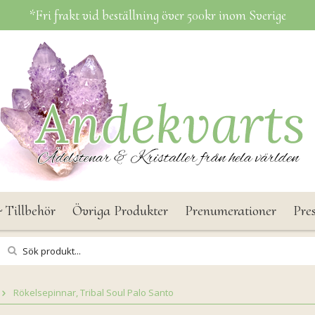
*Fri frakt vid beställning över 500kr inom Sverige
 Tillbehör
Övriga Produkter
Prenumerationer
Pre
Rökelsepinnar, Tribal Soul Palo Santo