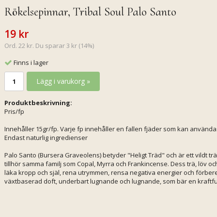
Rökelsepinnar, Tribal Soul Palo Santo
19 kr
Ord. 22 kr. Du sparar 3 kr (14%)
Finns i lager
Lägg i varukorg »
Produktbeskrivning:
Pris/fp
Innehåller 15gr/fp. Varje fp innehåller en fallen fjäder som kan använda
Endast naturlig ingredienser
Palo Santo (Bursera Graveolens) betyder "Heligt Träd" och är ett vildt 
tillhör samma familj som Copal, Myrra och Frankincense. Dess trä, löv oc
läka kropp och själ, rena utrymmen, rensa negativa energier och förbere
växtbaserad doft, underbart lugnande och lugnande, som bär en kraftful