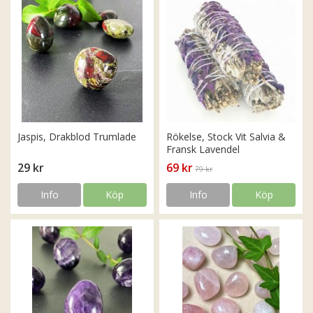
Jaspis, Drakblod Trumlade
Rökelse, Stock Vit Salvia &
Fransk Lavendel
29 kr
69 kr
79 kr
Info
Köp
Info
Köp