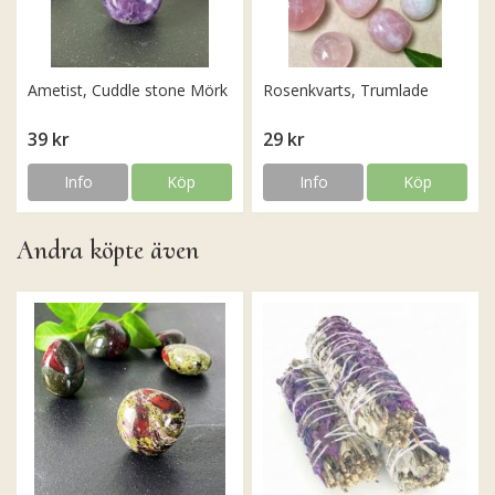
Ametist, Cuddle stone Mörk
Rosenkvarts, Trumlade
39 kr
29 kr
Info
Köp
Info
Köp
Andra köpte även