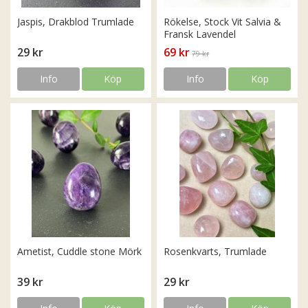
Jaspis, Drakblod Trumlade
Rökelse, Stock Vit Salvia &
Fransk Lavendel
29 kr
69 kr
79 kr
Info
Köp
Info
Köp
Ametist, Cuddle stone Mörk
Rosenkvarts, Trumlade
39 kr
29 kr