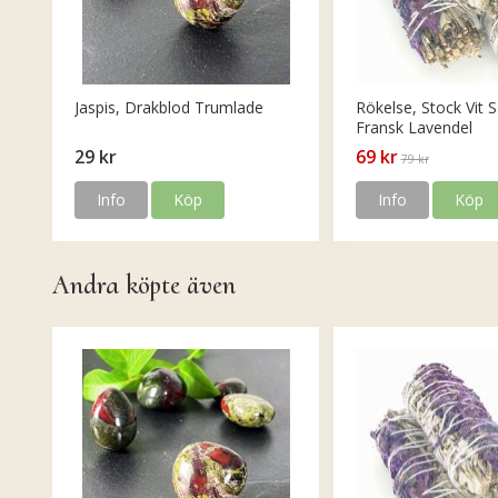
Jaspis, Drakblod Trumlade
Rökelse, Stock Vit S
Fransk Lavendel
29 kr
69 kr
79 kr
Info
Köp
Info
Köp
Andra köpte även