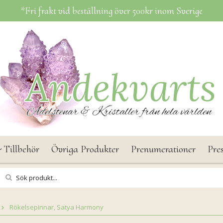
*Fri frakt vid beställning över 500kr inom Sverige
 Tillbehör
Övriga Produkter
Prenumerationer
Pre
Rökelsepinnar, Satya Harmony