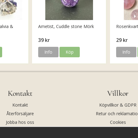
alvia &
Ametist, Cuddle stone Mörk
Rosenkvar
39 kr
29 kr
Info
Köp
Info
Kontakt
Villkor
Kontakt
Köpvillkor & GDPR
Återförsäljare
Retur och reklamatio
Jobba hos oss
Cookies
Om oss
Cookie-inställningar