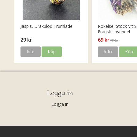
Jaspis, Drakblod Trumlade
Rökelse, Stock Vit S
Fransk Lavendel
29 kr
69 kr
79 kr
Info
Köp
Info
Köp
Logga in
Logga in