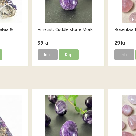
alvia &
Ametist, Cuddle stone Mörk
Rosenkvar
39 kr
29 kr
Info
Köp
Info