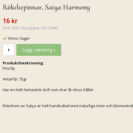
Rökelsepinnar, Satya Harmony
16 kr
Ord. 19 kr. Du sparar 3 kr (16%)
Finns i lager
Lägg i varukorg »
Produktbeskrivning:
Pris/fp
Antal/fp: 15gr
Har en helt fantastisk doft som drar åt citrus hållet
Rökelsen av Satya är helt handrullad med naturliga örter och blomextrak