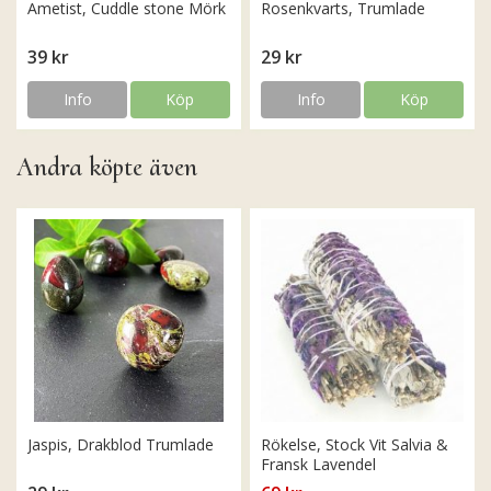
Ametist, Cuddle stone Mörk
Rosenkvarts, Trumlade
39 kr
29 kr
Info
Köp
Info
Köp
Andra köpte även
Jaspis, Drakblod Trumlade
Rökelse, Stock Vit Salvia &
Fransk Lavendel