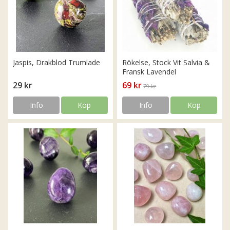
Jaspis, Drakblod Trumlade
Rökelse, Stock Vit Salvia &
Fransk Lavendel
29 kr
69 kr
79 kr
Info
Köp
Info
Köp