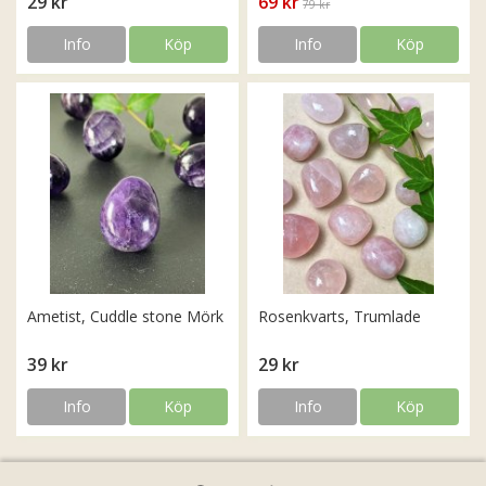
29 kr
69 kr
79 kr
Info
Köp
Info
Köp
Ametist, Cuddle stone Mörk
Rosenkvarts, Trumlade
39 kr
29 kr
Info
Köp
Info
Köp