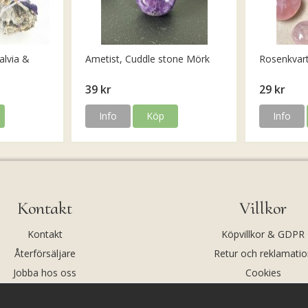
alvia &
Ametist, Cuddle stone Mörk
Rosenkvar
39 kr
29 kr
Info
Köp
Info
Kontakt
Villkor
Kontakt
Köpvillkor & GDPR
Återförsäljare
Retur och reklamatio
Jobba hos oss
Cookies
Om oss
Cookie-inställningar