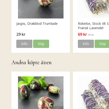
Jaspis, Drakblod Trumlade
Rökelse, Stock Vit S
Fransk Lavendel
29 kr
69 kr
79 kr
Info
Köp
Info
Köp
Andra köpte även