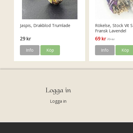
Jaspis, Drakblod Trumlade
Rökelse, Stock Vit S
Fransk Lavendel
29 kr
69 kr
79 kr
Info
Köp
Info
Köp
Logga in
Logga in