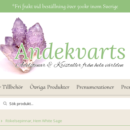
*Fri frakt vid beställning över 500kr inom Sverige
 Tillbehör
Övriga Produkter
Prenumerationer
Pre
Rökelsepinnar, Hem White Sage