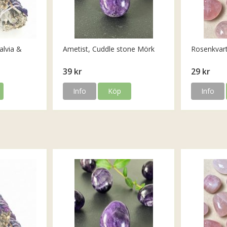
alvia &
Ametist, Cuddle stone Mörk
Rosenkvar
39 kr
29 kr
Info
Köp
Info